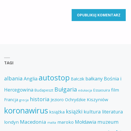
TAGI
autostop
albania
Anglia
bałkany
Bośnia i
Bałczik
Bułgaria
Hercegowina
film
Budapeszt
Essaouira
edukacja
historia
Kiszyniów
Francja
Jezioro Ochrydzkie
grecja
koronawirus
książki
kultura
literatura
książka
Macedonia
muzeum
Mołdawia
londyn
maroko
malta