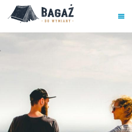
BAGAŻ
DO
WYMIANY