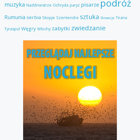
podróż
muzyka
pisarze
Naddniestrze
Ochryda
paryż
sztuka
Rumunia
serbia
Skopje
Szentendre
Tirana
Słowacja
zwiedzanie
zabytki
Węgry
Tyraspol
Włochy