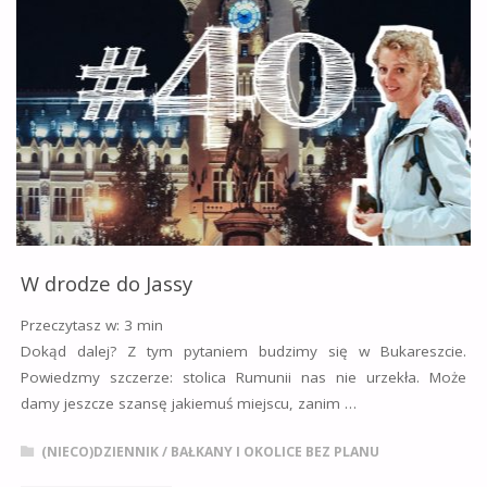
W drodze do Jassy
Przeczytasz w:
3
min
Dokąd dalej? Z tym pytaniem budzimy się w Bukareszcie.
Powiedzmy szczerze: stolica Rumunii nas nie urzekła. Może
damy jeszcze szansę jakiemuś miejscu, zanim …
(NIECO)DZIENNIK
/
BAŁKANY I OKOLICE BEZ PLANU