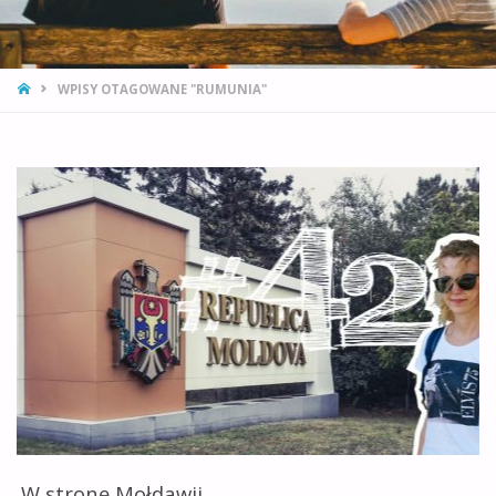
STRONA
WPISY OTAGOWANE "RUMUNIA"
GŁÓWNA
W stronę Mołdawii