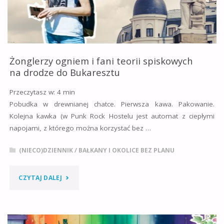
CEAUSESCU"
Żonglerzy ogniem i fani teorii spiskowych
na drodze do Bukaresztu
Przeczytasz w:
4
min
Pobudka w drewnianej chatce. Pierwsza kawa. Pakowanie.
Kolejna kawka (w Punk Rock Hostelu jest automat z ciepłymi
napojami, z którego można korzystać bez …
(NIECO)DZIENNIK
/
BAŁKANY I OKOLICE BEZ PLANU
"ŻONGLERZY
CZYTAJ DALEJ
OGNIEM
I