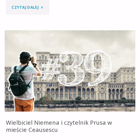
"W
CZYTAJ DALEJ
DRODZE
DO
JASSY"
Wielbiciel Niemena i czytelnik Prusa w
mieście Ceausescu