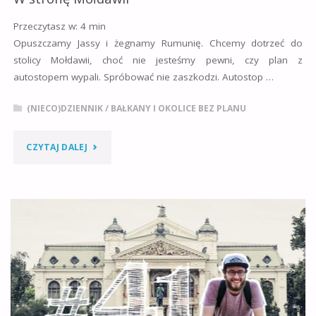
Przeczytasz w:
4
min
Opuszczamy Jassy i żegnamy Rumunię. Chcemy dotrzeć do
stolicy Mołdawii, choć nie jesteśmy pewni, czy plan z
autostopem wypali. Spróbować nie zaszkodzi. Autostop …
(NIECO)DZIENNIK
/
BAŁKANY I OKOLICE BEZ PLANU
"W
CZYTAJ DALEJ
STRONĘ
MOŁDAWII"