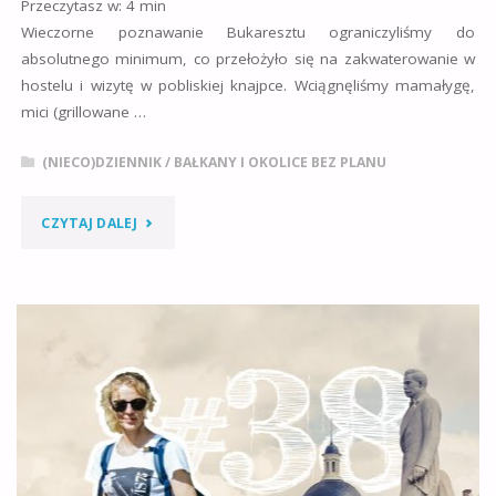
Przeczytasz w:
4
min
Wieczorne poznawanie Bukaresztu ograniczyliśmy do
absolutnego minimum, co przełożyło się na zakwaterowanie w
hostelu i wizytę w pobliskiej knajpce. Wciągnęliśmy mamałygę,
mici (grillowane …
(NIECO)DZIENNIK
/
BAŁKANY I OKOLICE BEZ PLANU
"WIELBICIEL
CZYTAJ DALEJ
NIEMENA
I
CZYTELNIK
PRUSA
W
MIEŚCIE