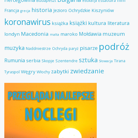
Budapeszt
Essaouira
edukacja
KICZOWATY
historia
Kiszyniów
Francja
Jezioro Ochrydzkie
grecja
koronawirus
KURORT?"
książki
kultura
literatura
książka
Macedonia
muzeum
Mołdawia
londyn
maroko
malta
podróż
muzyka
pisarze
Naddniestrze
Ochryda
paryż
sztuka
Rumunia
serbia
Skopje
Szentendre
Tirana
Słowacja
zwiedzanie
zabytki
Węgry
Tyraspol
Włochy