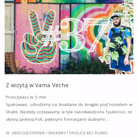
FANI
TEORII
SPISKOWYCH
NA
DRODZE
DO
BUKARESZTU"
Z wizytą w Vama Veche
Przeczytasz w:
5
min
Spakowani, schodzimy na śniadanie do knajpki pod hostelem w
Shabli. Niestety zostawiamy w tyle nieodwiedzone Tyulenovo ze
słynną Jaskinią Fok, pięknymi formacjami skalnymi …
(NIECO)DZIENNIK
/
BAŁKANY I OKOLICE BEZ PLANU