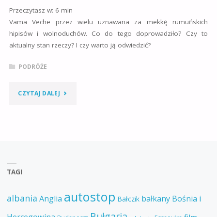
Przeczytasz w:
6
min
Vama Veche przez wielu uznawana za mekkę rumuńskich
hipisów i wolnoduchów. Co do tego doprowadziło? Czy to
aktualny stan rzeczy? I czy warto ją odwiedzić?
PODRÓŻE
"VAMA
CZYTAJ DALEJ
VECHE
–
KULTOWA
WIOSKA
TAGI
HIPPISÓW
autostop
albania
Anglia
bałkany
Bośnia i
Bałczik
CZY
Bułgaria
Hercegowina
film