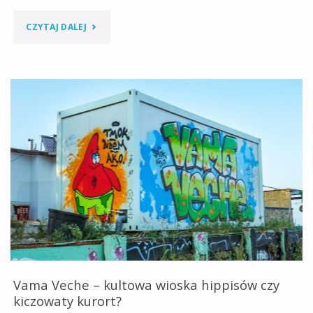
"Z
CZYTAJ DALEJ
WIZYTĄ
W
VAMA
VECHE"
Vama Veche – kultowa wioska hippisów czy
kiczowaty kurort?