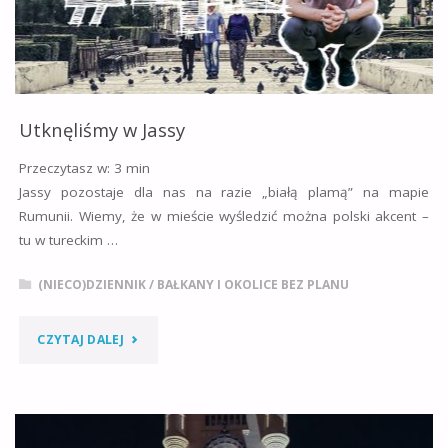
Utknęliśmy w Jassy
Przeczytasz w:
3
min
Jassy pozostaje dla nas na razie „białą plamą” na mapie
Rumunii. Wiemy, że w mieście wyśledzić można polski akcent –
tu w tureckim …
(NIECO)DZIENNIK
/
BAŁKANY I OKOLICE BEZ PLANU
"UTKNĘLIŚMY
CZYTAJ DALEJ
W
JASSY"