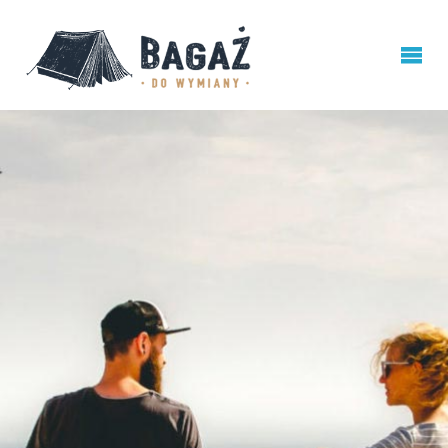
BAGAŻ
DO
WYMIANY