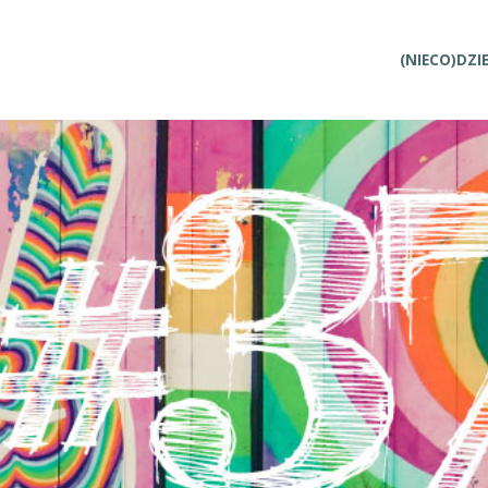
Przejdź
(NIECO)DZI
do
treści