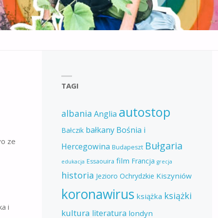
TAGI
autostop
albania
Anglia
bałkany
Bośnia i
Bałczik
vo ze
Bułgaria
Hercegowina
Budapeszt
film
Francja
Essaouira
edukacja
grecja
historia
Kiszyniów
Jezioro Ochrydzkie
koronawirus
książki
książka
a i
kultura
literatura
londyn