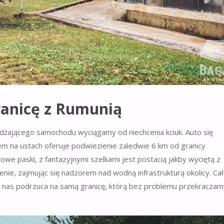
anicę z Rumunią
żdżającego samochodu wyciągamy od niechcenia kciuk. Auto się
m na ustach oferuje podwiezienie zaledwie 6 km od granicy
we paski, z fantazyjnymi szelkami jest postacią jakby wyciętą z
enie, zajmując się nadzorem nad wodną infrastrukturą okolicy. Ca
n i nas podrzuca na samą granicę, którą bez problemu przekraczam