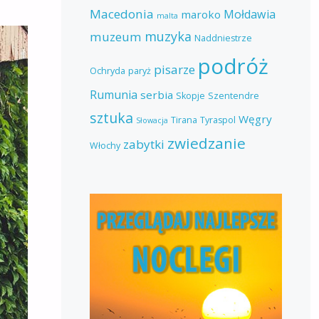
Macedonia
Mołdawia
maroko
malta
muzyka
muzeum
Naddniestrze
podróż
pisarze
Ochryda
paryż
Rumunia
serbia
Skopje
Szentendre
sztuka
Węgry
Tirana
Tyraspol
Słowacja
zwiedzanie
zabytki
Włochy