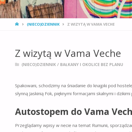
STRONA
(NIECO)DZIENNIK
Z WIZYTĄ W VAMA VECHE
GŁÓWNA
Z wizytą w Vama Veche
(NIECO)DZIENNIK
/
BAŁKANY I OKOLICE BEZ PLANU
Spakowani, schodzimy na śniadanie do knajpki pod hoste
słynną Jaskinią Fok, pięknymi formacjami skalnymi i dzikim
Autostopem do Vama Vec
Przeglądamy wpisy w necie na temat Rumunii, sporządzam