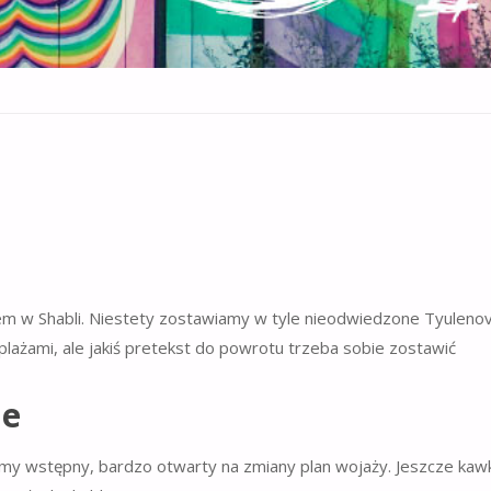
lem w Shabli. Niestety zostawiamy w tyle nieodwiedzone Tyuleno
i plażami, ale jakiś pretekst do powrotu trzeba sobie zostawić
he
y wstępny, bardzo otwarty na zmiany plan wojaży. Jeszcze kawk