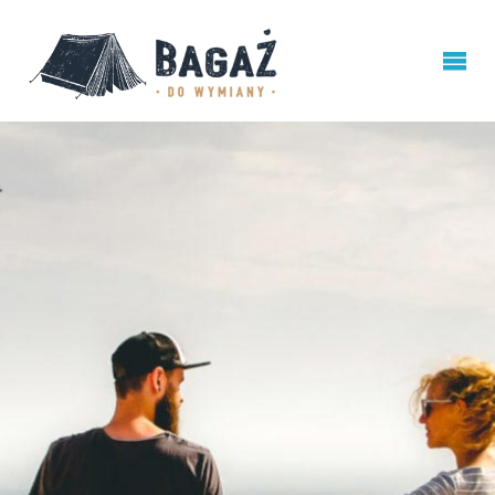
BAGAŻ
DO
WYMIANY