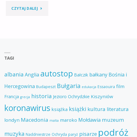
"7
CZYTAJ DALEJ
EUROPEJSKICH
ZABYTKÓW
Z
LISTY
TAGI
UNESCO"
autostop
albania
Anglia
bałkany
Bośnia i
Bałczik
Bułgaria
Hercegowina
film
Budapeszt
Essaouira
edukacja
historia
Kiszyniów
Francja
Jezioro Ochrydzkie
grecja
koronawirus
książki
kultura
literatura
książka
Macedonia
muzeum
Mołdawia
londyn
maroko
malta
podróż
muzyka
pisarze
Naddniestrze
Ochryda
paryż