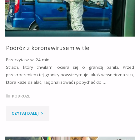
ANIA
O
SYTUACJI
W
Podróż z koronawirusem w tle
PŁD.
Przeczytasz w:
24
min
Strach, który chwilami ociera się o granicę paniki. Przed
FRANCJI"
przekroczeniem tej granicy powstrzymuje jakaś wewnętrzna siła,
która każe działać, racjonalizować i popychać do …
PODRÓŻE
"PODRÓŻ
CZYTAJ DALEJ
Z
KORONAWIRUSEM