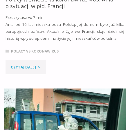
o sytuacji w płd. Francji
Przeczytasz w:
7
min
Ania od 16 lat mieszka poza Polską. Jej domem było już kilka
europejskich państw. Aktualnie żyje we Francji, skąd dzieli się
historią wpływu epidemii na życie jej i mieszkańców południa.
POLACY VS KORONAWIRUS
"POLACY
CZYTAJ DALEJ
W
ŚWIECIE
VS
KORONAWIRUS
#05: