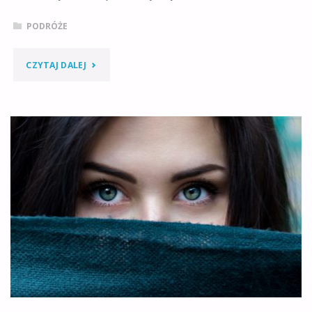
PODRÓŻE
"CO
CZYTAJ DALEJ
NOWEGO
W
STARYM
ROKU,
CZYLI
PODSUMOWANIE
2019"