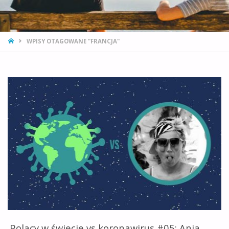
STRONA
WPISY OTAGOWANE "FRANCJA"
GŁÓWNA
Polacy w świecie vs koronawirus #05: Ania