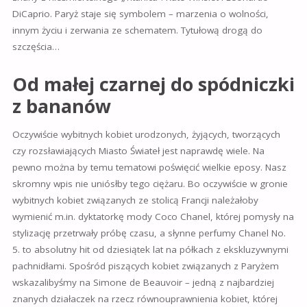
DiCaprio. Paryż staje się symbolem – marzenia o wolności,
innym życiu i zerwania ze schematem. Tytułową drogą do
szczęścia…
Od małej czarnej do spódniczki
z bananów
Oczywiście wybitnych kobiet urodzonych, żyjących, tworzących
czy rozsławiających Miasto Świateł jest naprawdę wiele. Na
pewno można by temu tematowi poświęcić wielkie eposy. Nasz
skromny wpis nie uniósłby tego ciężaru. Bo oczywiście w gronie
wybitnych kobiet związanych ze stolicą Francji należałoby
wymienić m.in. dyktatorkę mody
Coco Chanel, której pomysły na
stylizację przetrwały próbę czasu, a słynne perfumy Chanel No.
5. to absolutny hit od dziesiątek lat na półkach z ekskluzywnymi
pachnidłami. Spośród piszących kobiet związanych z Paryżem
wskazalibyśmy na
Simone de Beauvoir – jedną z najbardziej
znanych działaczek na rzecz równouprawnienia kobiet, której