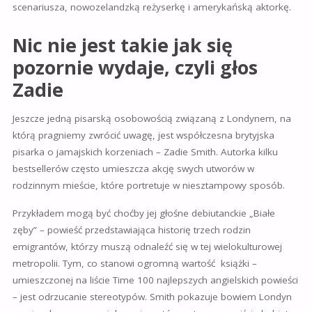
scenariusza, nowozelandzką reżyserkę i amerykańską aktorkę.
Nic nie jest takie jak się
pozornie wydaje, czyli głos
Zadie
Jeszcze jedną pisarską osobowością związaną z Londynem, na
którą pragniemy zwrócić uwagę, jest współczesna brytyjska
pisarka o jamajskich korzeniach – Zadie Smith. Autorka kilku
bestsellerów często umieszcza akcję swych utworów w
rodzinnym mieście, które portretuje w niesztampowy sposób.
Przykładem mogą być choćby jej głośne debiutanckie „Białe
zęby” – powieść przedstawiająca historię trzech rodzin
emigrantów, którzy muszą odnaleźć się w tej wielokulturowej
metropolii. Tym, co stanowi ogromną wartość
książki –
umieszczonej na liście Time 100 najlepszych angielskich powieści
– jest odrzucanie stereotypów. Smith pokazuje bowiem Londyn