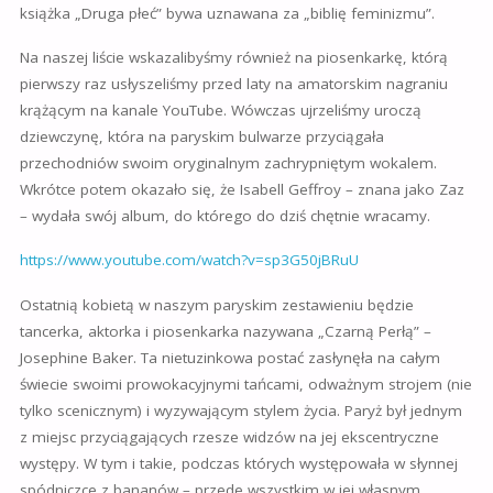
książka „Druga płeć” bywa uznawana za „biblię feminizmu”.
Na naszej liście wskazalibyśmy również na piosenkarkę, którą
pierwszy raz usłyszeliśmy przed laty na amatorskim nagraniu
krążącym na kanale YouTube. Wówczas ujrzeliśmy uroczą
dziewczynę, która na paryskim bulwarze przyciągała
przechodniów swoim oryginalnym zachrypniętym wokalem.
Wkrótce potem okazało się, że Isabell Geffroy – znana jako Zaz
– wydała swój album, do którego do dziś chętnie wracamy.
https://www.youtube.com/watch?v=sp3G50jBRuU
Ostatnią kobietą w naszym paryskim zestawieniu będzie
tancerka, aktorka i piosenkarka nazywana „Czarną Perłą” –
Josephine Baker. Ta nietuzinkowa postać zasłynęła na całym
świecie swoimi prowokacyjnymi tańcami, odważnym strojem (nie
tylko scenicznym) i wyzywającym stylem życia. Paryż był jednym
z miejsc przyciągających rzesze widzów na jej ekscentryczne
występy. W tym i takie, podczas których występowała w słynnej
spódniczce z bananów – przede wszystkim w jej własnym