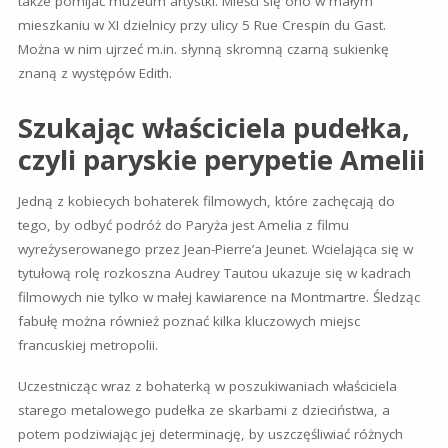
także pomijać muzeum artystki. Mieści się ono w małym
mieszkaniu w XI dzielnicy przy ulicy 5 Rue Crespin du Gast.
Można w nim ujrzeć m.in. słynną skromną czarną sukienkę
znaną z występów Edith.
Szukając właściciela pudełka,
czyli paryskie perypetie Amelii
Jedną z kobiecych bohaterek filmowych, które zachęcają do
tego, by odbyć podróż do Paryża jest Amelia z filmu
wyreżyserowanego przez Jean-Pierre’a Jeunet. Wcielająca się w
tytułową rolę rozkoszna Audrey Tautou ukazuje się w kadrach
filmowych nie tylko w małej kawiarence na Montmartre. Śledząc
fabułę można również poznać kilka kluczowych miejsc
francuskiej metropolii.
Uczestnicząc wraz z bohaterką w poszukiwaniach właściciela
starego metalowego pudełka ze skarbami z dzieciństwa, a
potem podziwiając jej determinację, by uszczęśliwiać różnych