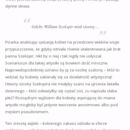
słynne słowa:
Gdyby William Szekspir miał siostrę…
Pisarka analizując sytuację kobiet na przestrzeni wieków snuje
przypuszczenie, że gdyby istniała równie utalentowana jak brat
panna Szekspir, nikt by o niej i tak nigdy nie usłyszał.
Scenariusze dla takiej artystki są bowiem dość mroczne.
Najprawdopodobniej uznano by ją za osobę szaloną – któż to
widział, by kobiety zabierały się za działalność artystyczną!
Utwory siostry Szekspira nie miałyby szans na ujrzenia światła
dziennego – któż odważyłby się czytać coś, co napisała słaba
płeć? Rozsądnym wyjściem dla kobiety aspirującej do miana
artystki mogłoby być jedynie tworzenie anonimowo albo pod
męskim pseudonimem.
Ten zresztą wątek – kobiecego zakazu udziału w sferze