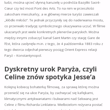
ludzi, można ujrzeć słynną karuzelę u podnóża Bazyliki Sacré-
Cœur czy też most Pont des Arts. To na nim w przeszłości
zakochani mieszkańcy, a w głównej mierze turyści zawieszali
„kłódki miłości”. Te jednak przyczyniły się do naderwania mostu,
co przerwało tradycję symbolicznego okazywania uczuć. W filmie
ukazanych jest wiele konkretnych plenerów paryskich. Można
między innymi zobaczyć kanał Saint Martin czy stację Gare de
l’Est, która zasłynęła m.in. z tego, że 4 października 1883 roku z
tego dworca odjechał pierwszy pociąg Orient Express relacji
Paryż – Konstantynopol.
Dyskretny urok Paryża, czyli
Celine znów spotyka Jesse’a
Kolejną kobiecą bohaterką filmową, za sprawą której można
przenieść się na ulice Paryża, by zachwycać się kafejkami,
klimatycznymi antykwariatami i bulwarami nad Sekwaną jest
Celine z filmu Richarda Linklatera. Wielbicielom reżysera postać