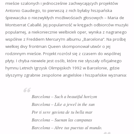
mieście szalonych i jednocześnie zachwycających projektów
Antonio Gaudiego, to pierwszą z nich byłaby hiszpańska
śpiewaczka o niezwykłych możliwościach głosowych –
Maria de
Montserrat Caballé. Jej popularność w kręgach odbiorców muzyki
popularnej, a niekoniecznie wielbicieli oper, wynika z nagranego
wspólnie z Freddiem Mercury’m albumu „Barcelona”. Na prośbę
wielkiej divy frontman Queen skomponował utwór o jej
rodzinnym mieście. Projekt rozrósł się z czasem do wspólnej
płyty. I chyba niewiele jest osób, które nie słyszały oficjalnego
hymnu
Letnich Igrzysk Olimpijskich 1992 w Barcelonie, gdzie
słyszymy zgrabnie zespolone angielskie i hiszpańskie wyznania:
Barcelona – Such a beautiful horizon
Barcelona – Like a jewel in the sun
Por ti sere gaviota de tu bella mar
Barcelona – Suenan las campanas
Barcelona – Abre tus puertas al mundo.