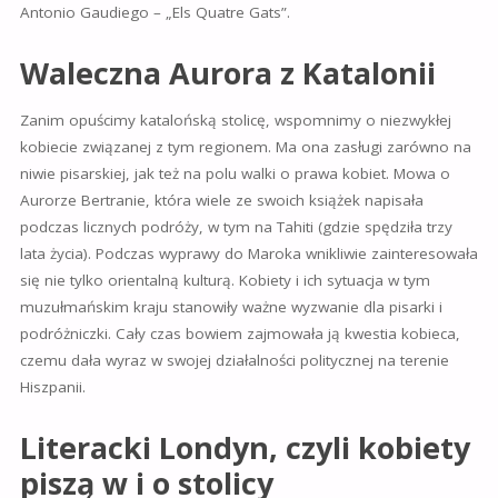
Antonio Gaudiego – „Els Quatre Gats”.
Waleczna Aurora z Katalonii
Zanim opuścimy katalońską stolicę, wspomnimy o niezwykłej
kobiecie związanej z tym regionem. Ma ona zasługi zarówno na
niwie pisarskiej, jak też na polu walki o prawa kobiet. Mowa o
Aurorze Bertranie, która wiele ze swoich książek napisała
podczas licznych podróży, w tym na Tahiti (gdzie spędziła trzy
lata życia). Podczas wyprawy do Maroka wnikliwie zainteresowała
się nie tylko orientalną kulturą. Kobiety i ich sytuacja w tym
muzułmańskim kraju stanowiły ważne wyzwanie dla pisarki i
podróżniczki. Cały czas bowiem zajmowała ją kwestia kobieca,
czemu dała wyraz w swojej działalności politycznej na terenie
Hiszpanii.
Literacki Londyn, czyli kobiety
piszą w i o stolicy