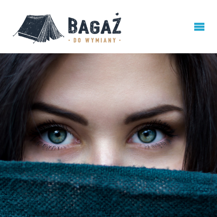
BAGAŻ
DO
WYMIANY