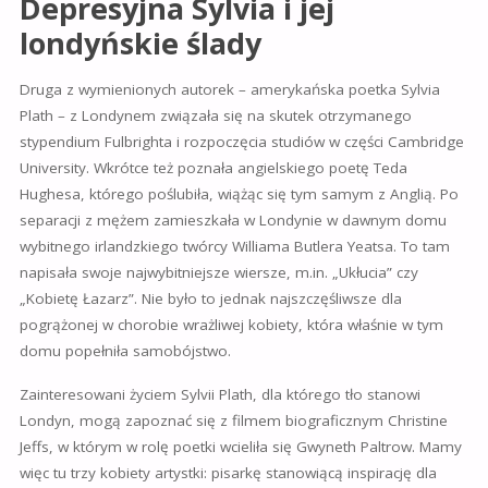
Depresyjna Sylvia i jej
londyńskie ślady
Druga z wymienionych autorek – amerykańska poetka Sylvia
Plath – z Londynem związała się na skutek otrzymanego
stypendium Fulbrighta i rozpoczęcia studiów w części Cambridge
University. Wkrótce też poznała angielskiego poetę Teda
Hughesa, którego poślubiła, wiążąc się tym samym z Anglią. Po
separacji z mężem zamieszkała w Londynie w dawnym domu
wybitnego irlandzkiego twórcy Williama Butlera Yeatsa. To tam
napisała swoje najwybitniejsze wiersze, m.in. „Ukłucia” czy
„Kobietę Łazarz”. Nie było to jednak najszczęśliwsze dla
pogrążonej w chorobie wrażliwej kobiety, która właśnie w tym
domu popełniła samobójstwo.
Zainteresowani życiem Sylvii Plath, dla którego tło stanowi
Londyn, mogą zapoznać się z filmem biograficznym Christine
Jeffs, w którym w rolę poetki wcieliła się Gwyneth Paltrow. Mamy
więc tu trzy kobiety artystki: pisarkę stanowiącą inspirację dla