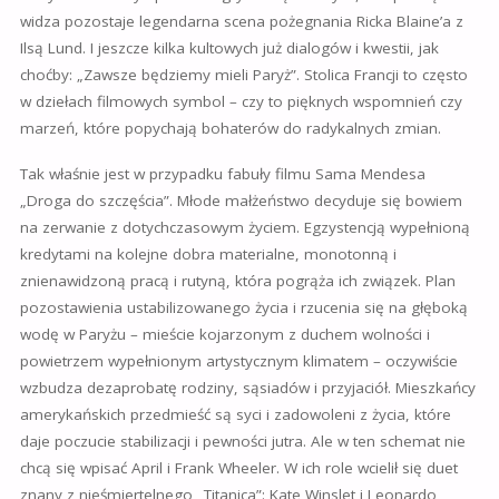
widza pozostaje legendarna scena pożegnania Ricka Blaine’a z
Ilsą Lund. I jeszcze kilka kultowych już dialogów i kwestii, jak
choćby: „Zawsze będziemy mieli Paryż”. Stolica Francji to często
w dziełach filmowych symbol – czy to pięknych wspomnień czy
marzeń, które popychają bohaterów do radykalnych zmian.
Tak właśnie jest w przypadku fabuły filmu Sama Mendesa
„Droga do szczęścia”. Młode małżeństwo decyduje się bowiem
na zerwanie z dotychczasowym życiem. Egzystencją wypełnioną
kredytami na kolejne dobra materialne, monotonną i
znienawidzoną pracą i rutyną, która pogrąża ich związek. Plan
pozostawienia ustabilizowanego życia i rzucenia się na głęboką
wodę w Paryżu – mieście kojarzonym z duchem wolności i
powietrzem wypełnionym artystycznym klimatem – oczywiście
wzbudza dezaprobatę rodziny, sąsiadów i przyjaciół. Mieszkańcy
amerykańskich przedmieść są syci i zadowoleni z życia, które
daje poczucie stabilizacji i pewności jutra. Ale w ten schemat nie
chcą się wpisać April i Frank Wheeler. W ich role wcielił się duet
znany z nieśmiertelnego „Titanica”: Kate Winslet i Leonardo