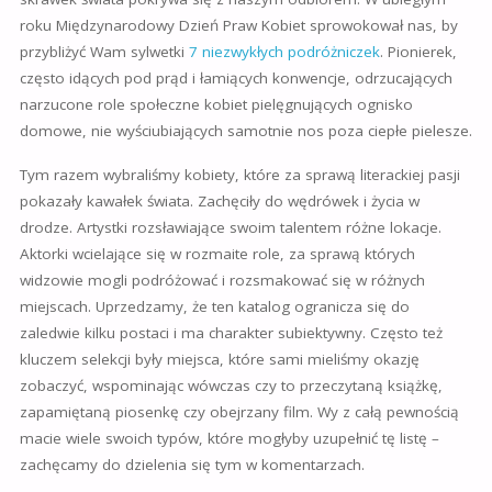
roku Międzynarodowy Dzień Praw Kobiet sprowokował nas, by
przybliżyć Wam sylwetki
7 niezwykłych podróżniczek
. Pionierek,
często idących pod prąd i łamiących konwencje, odrzucających
narzucone role społeczne kobiet pielęgnujących ognisko
domowe, nie wyściubiających samotnie nos poza ciepłe pielesze.
Tym razem wybraliśmy kobiety, które za sprawą literackiej pasji
pokazały kawałek świata. Zachęciły do wędrówek i życia w
drodze. Artystki rozsławiające swoim talentem różne lokacje.
Aktorki wcielające się w rozmaite role, za sprawą których
widzowie mogli podróżować i rozsmakować się w różnych
miejscach. Uprzedzamy, że ten katalog ogranicza się do
zaledwie kilku postaci i ma charakter subiektywny. Często też
kluczem selekcji były miejsca, które sami mieliśmy okazję
zobaczyć, wspominając wówczas czy to przeczytaną książkę,
zapamiętaną piosenkę czy obejrzany film. Wy z całą pewnością
macie wiele swoich typów, które mogłyby uzupełnić tę listę –
zachęcamy do dzielenia się tym w komentarzach.