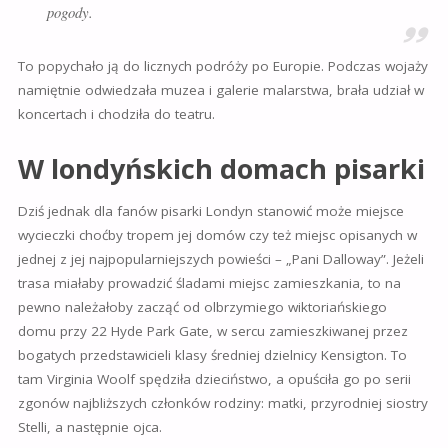
pogody.
To popychało ją do licznych podróży po Europie. Podczas wojaży
namiętnie odwiedzała muzea i galerie malarstwa, brała udział w
koncertach i chodziła do teatru.
W londyńskich domach pisarki
Dziś jednak dla fanów pisarki Londyn stanowić może miejsce
wycieczki choćby tropem jej domów czy też miejsc opisanych w
jednej z jej najpopularniejszych powieści – „
Pani Dalloway”. Jeżeli
trasa miałaby prowadzić śladami miejsc zamieszkania, to
na
pewno należałoby zacząć od olbrzymiego wiktoriańskiego
domu
przy 22 Hyde Park Gate, w sercu zamieszkiwanej przez
bogatych przedstawicieli klasy średniej dzielnicy Kensigton. To
tam Virginia Woolf
spędziła dzieciństwo, a o
puściła go po serii
zgonów najbliższych członków rodziny: matki, przyrodniej siostry
Stelli, a następnie ojca.