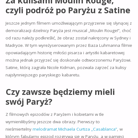
Za kulisami Moulin Rouge,
czyli podróż po Paryżu z Satine
Jeszcze jednym filmem umożliwiającym przyjrzenie się słynącej z
demoralizacji dzielnicy Paryża jest musical „Moulin Rouge!”, choć
od razu należy podkreślić, że obraz został nakręcony w Sydney i
Madrycie. W tym wyreżyserowanym przez Baza Luhmanna filmie
opowiadającym historię miłości pisarza i artystki kabaretowej
można jednak przyjrzeć się doskonale odtworzonemu Paryżowi.
Satine, którą zagrała Nicole Kidman, pozwala zajrzeć za kulisy
najsłynniejszego paryskiego kabaretu.
Czy zawsze będziemy mieli
swój Paryż?
Z filmowych epizodów z Paryżem i kobietami w tle
wymienilibyśmy jeszcze dwa obrazy. Pierwszy to
nieśmiertelny
melodramat Michaela Curtiza „Casablanca”
, w
którym fabularny epizod rozgrywa się w Paryżu, a w pamięci