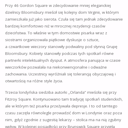
Przy 46 Gordon Square w zdecydowanie mniej eleganckiej
dzielnicy Bloomsbury
mieścił się kolejny dom Virginii, w którym
zamieszkała już jako sierota. Czuła się tam jednak zdecydowanie
bardziej komfortowo niż w mrocznej rezydencji czasów
dzieciństwa. To właśnie w tym domostwie pisarka wraz z
siostrami organizowała piątkowe dyskusje o sztuce,
a
czwartkowe wieczory stanowiły podwaliny pod słynną Grupę
Bloomsbury. Kobiety stanowiły podczas tych spotkań równe
partnerki intelektualnych dysput. A atmosfera panująca w czasie
wieczorków pozwalała na niekonwencjonalne i odważne
zachowania. Uczestnicy wyróżniali się tolerancją obyczajową i
otwartością na różne style życia.
Trzecia londyńska siedziba autorki „Orlanda” mieściła się przy
Fitzroy Square. Kontynuowano tam tradycję spotkań studenckich,
ale w którym też pisarka przeżywała depresje. I to od tamtego
czasu zaczęła równolegle prowadzić dom w Londynie oraz poza
nim, gdyż zgodnie z sugestią lekarzy – stolica ma na nią zgubny
wpływ. W kolejnej posiadłości przy Brunswick Square przyjęła