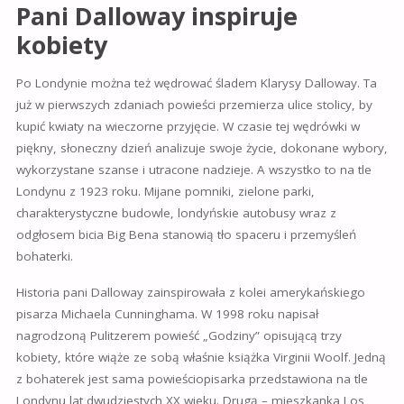
Pani Dalloway inspiruje
kobiety
Po Londynie można też wędrować śladem Klarysy Dalloway. Ta
już w pierwszych zdaniach powieści przemierza ulice stolicy, by
kupić kwiaty na wieczorne przyjęcie. W czasie tej wędrówki w
piękny, słoneczny dzień analizuje swoje życie, dokonane wybory,
wykorzystane szanse i utracone nadzieje. A wszystko to na tle
Londynu z 1923 roku. Mijane pomniki, zielone parki,
charakterystyczne budowle, londyńskie autobusy wraz z
odgłosem bicia Big Bena stanowią tło spaceru i przemyśleń
bohaterki.
Historia pani Dalloway zainspirowała z kolei amerykańskiego
pisarza Michaela Cunninghama. W 1998 roku napisał
nagrodzoną Pulitzerem powieść „Godziny” opisującą trzy
kobiety, które wiąże ze sobą właśnie książka Virginii Woolf. Jedną
z bohaterek jest sama powieściopisarka przedstawiona na tle
Londynu lat dwudziestych XX wieku. Drugą – mieszkanka Los