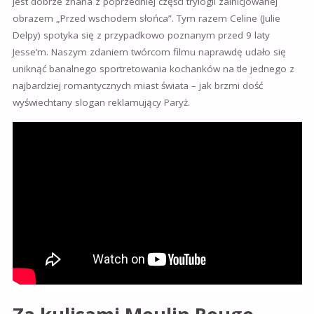
jest dobrze znana z poprzedniej części trylogii zainicjowanej
obrazem „Przed wschodem słońca”.
Tym razem Celine (Julie
Delpy) spotyka się z przypadkowo poznanym przed 9 laty
Jesse’m. Naszym zdaniem twórcom filmu naprawdę udało się
uniknąć banalnego sportretowania kochanków na tle jednego z
najbardziej romantycznych miast świata – jak brzmi dość
wyświechtany slogan reklamujący Paryż.