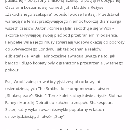
publicznej – połączony z historią Szekspira podjął w obsypanej
Oscarami kostiumowej komedii John Madden. Reżyser
„Zakochanego Szekspira” popuścił wodze fantazji. Przedstawił
wariację na temat przeżywającego niemoc twórczą dramaturga
wszech czasów. Autor „Romea i Julii” zakochuje się w Violi –
aktorce ukrywającej swoją płeć pod przebraniem młodzieńca.
Perypetie Willa i jego muzy stwarzają widzowi okazję do podróży
do XVI-wiecznego Londynu, jak też poznania realiów
elżbietańskiej Anglii. Jednocześnie zwracają uwagę na to, jak
bardzo i długo kobiety były ograniczone przestrzenią „własnego
pokoju”.
Esej Woolf zainspirował brytyjski zespół rockowy lat
osiemdziesiątych The Smiths do skomponowania utworu
„Shakespeare’s Sister”. Ten z kolei zachęcił dwie artystki Siobhan
Fahey i Marcellę Detroit do założenia zespołu Shakespears
Sister, który wylansował niezwykle popularny w latach
dziewięćdziesiątych utwór „Stay”.