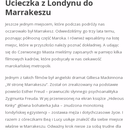
Ucieczka z Londynu do
Marrakeszu
Jeszcze jednym miejscem, które podczas podróży nas
oczarowało był Marrakesz. Odwiedziliśmy go trzy lata temu,
poznając północną część Maroka. I również wpisaliśmy na listę
miejsc, które w przyszłości należy poznać dokładniej. A udając
się do Czerwonego Miasta mieliśmy zapisanych w pamięci kilka
filmowych kadrów, które podsycały w nas ciekawość
marokańskiej metropolii.
Jednym z takich filmów był angielski dramat Gilliesa Mackinnona
„W stronę Marrakeszu”. Został on zrealizowany na podstawie
powieści Esther Freud – prawnuczki słynnego psychoanalityka
Zygmunta Freuda. W jej przeniesionej na ekran książce „Hideous
Kinky” główna bohaterka Julia – znudzona monotonią
londyńskiej egzystencji – zostawia męża i dotychczasowe życie. I
razem z córeczkami Beą i Lucy usiłuje znaleźć dla siebie miejsce
właśnie w Marrakeszu. Odważny krok niesie za sobą trudne dla