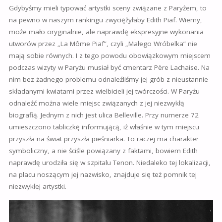
Gdybyśmy mieli typować artystki sceny związane z Paryżem, to
na pewno w naszym rankingu zwyciężyłaby Edith Piaf. Wiemy,
może mało oryginalnie, ale naprawdę ekspresyjne wykonania
utworów przez „La Môme Piaf”, czyli „Małego Wróbelka” nie
mają sobie równych. I z tego powodu obowiązkowym miejscem
podczas wizyty w Paryżu musiał być cmentarz Père Lachaise. Na
nim bez żadnego problemu odnaleźliśmy jej grób z nieustannie
składanymi kwiatami przez wielbicieli jej twórczości. W Paryżu
odnaleźć można wiele miejsc związanych z jej niezwykłą
biografią. Jednym z nich jest ulica Belleville. Przy numerze 72
umieszczono tabliczkę informującą, iż właśnie w tym miejscu
przyszła na świat przyszła pieśniarka. To raczej ma charakter
symboliczny, a nie ściśle powiązany z faktami, bowiem Edith
naprawdę urodziła się w szpitalu Tenon. Niedaleko tej lokalizacji,
na placu noszącym jej nazwisko, znajduje się też pomnik tej
niezwykłej artystki.