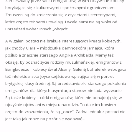
zamieszkany przez wielu emigrantów, w tym oczywiście kobiety
borykające się z kulturowymi i społecznymi ograniczeniami.
Zmuszeni są do zmierzenia się z etykietami i stereotypami,
które często też sami utrwalają. I wcale sami nie są wolni od
uprzedzeń wobec innych „obcych”.
A w galerii postaci
nie brakuje interesujących kreacji kobiecych,
jak choćby Clara – młodziutka ciemnoskóra Jamajka, która
poślubia znacznie starszego Anglika Archibalda. Mamy też
okazję, by poznać życie rodziny muzułmańskiej, emigrantów z
Bangladeszu i kobiecy świat Alsany. Galerię bohaterek wzbogaca
też intelektualistka Joyce częściowo wpisująca się w portret
brytyjskiej klasy średniej. Są przedstawicielki starszego pokolenia
emigrantów, dla których asymilacja stanowi nie lada wyzwanie.
Są także kobiety – córki emigrantów, które nie odnajdują się w
ojczyźnie ojców ani w miejscu narodzin. To daje im bowiem
często do zrozumienia, że są „obce”. Żadna jednak z postaci nie
jest taką jak może na pozór się wydawać…