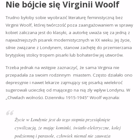
Nie bójcie się Virginii Woolf
Trudno byłoby sobie wyobrazić literaturę feministyczną bez
Virginii Woolf, której twórczość poza zaangażowaniem w sprawy
kobiet zaliczana jest do klasyki, a autorkę uważa się za jedną
z
najważniejszych pisarek modernistycznych w XX wieku. Jej życie,
silnie związane z Londynem, stanowi zachętę do przemierzania
brytyjskiej stolicy tropem pisarki lub bohaterów jej utworów.
Trzeba jednak na wstępie zaznaczyć, że sama Virginia nie
przepadała za swoim rodzinnym miastem. Często działało ono
depresyjnie i nawet lekarze zajmujący się pisarką wielekroć
sugerowali ucieczkę od mającego na nią zły wpływ Londynu. W
„Chwilach wolności. Dzienniku 1915-1945” Woolf wyznała:
Życie w Londynie jest do tego stopnia przesiąknięte
cywilizacją, że mając kominki, światło elektryczne, kolej
podziemną i parasole, człowiek niemal nie zauważa