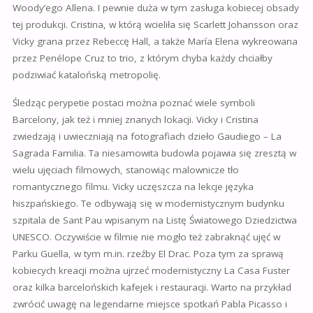
Woody’ego Allena. I pewnie duża w tym zasługa kobiecej obsady
tej produkcji. Cristina, w którą wcieliła się
Scarlett Johansson oraz
Vicky grana przez Rebeccę Hall, a także María Elena wykreowana
przez
Penélope Cruz to trio, z którym chyba każdy chciałby
podziwiać katalońską metropolię.
Śledząc perypetie postaci można poznać wiele symboli
Barcelony, jak też i mniej znanych lokacji. Vicky i Cristina
zwiedzają i uwieczniają na fotografiach dzieło Gaudiego – La
Sagrada Familia. Ta niesamowita budowla pojawia się zresztą w
wielu ujęciach filmowych, stanowiąc malownicze tło
romantycznego filmu. Vicky uczęszcza na lekcje języka
hiszpańskiego. Te odbywają się w modernistycznym budynku
szpitala de Sant Pau wpisanym na Listę Światowego Dziedzictwa
UNESCO. Oczywiście w filmie nie mogło też zabraknąć ujęć w
Parku Guella, w tym m.in. rzeźby El Drac. Poza tym za sprawą
kobiecych kreacji można ujrzeć modernistyczny La Casa Fuster
oraz kilka barcelońskich kafejek i restauracji. Warto na przykład
zwrócić uwagę na legendarne miejsce spotkań Pabla Picasso i