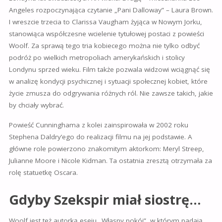
Angeles rozpoczynająca czytanie „Pani Dalloway” – Laura Brown.
I wreszcie trzecia to Clarissa Vaugham żyjąca w Nowym Jorku,
stanowiąca współczesne wcielenie tytułowej postaci z powieści
Woolf. Za sprawą tego tria kobiecego można nie tylko odbyć
podróż po wielkich metropoliach amerykańskich i stolicy
Londynu sprzed wieku. Film także pozwala widzowi wciągnąć się
w analizę kondycji psychicznej i sytuacji społecznej kobiet, które
życie zmusza do odgrywania różnych ról. Nie zawsze takich, jakie
by chciały wybrać.
Powieść Cunninghama z kolei zainspirowała w 2002 roku
Stephena Daldry’ego do realizacji filmu na jej podstawie. A
główne role powierzono znakomitym aktorkom: Meryl Streep,
Julianne Moore i Nicole Kidman. Ta ostatnia zresztą otrzymała za
rolę statuetkę Oscara.
Gdyby Szekspir miał siostrę…
Woolf jest też autorką eseju „Własny pokój”, w którym padają