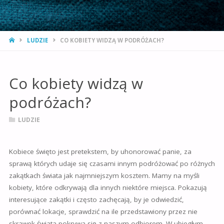
STRONA
LUDZIE
CO KOBIETY WIDZĄ W PODRÓŻACH?
GŁÓWNA
Co kobiety widzą w
podróżach?
LUDZIE
Kobiece święto jest pretekstem, by uhonorować panie, za
sprawą których udaje się czasami innym podróżować po różnych
zakątkach świata jak najmniejszym kosztem. Mamy na myśli
kobiety, które odkrywają dla innych niektóre miejsca. Pokazują
interesujące zakątki i często zachęcają, by je odwiedzić,
porównać lokacje, sprawdzić na ile przedstawiony przez nie
skrawek świata pokrywa się z naszym odbiorem. W ubiegłym