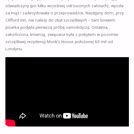
oświadczyny (po kilku wcześniej odrzuconych zalotach), wyszła
za mąż i zadecydowała o przeprowadzce.
Następny dom, przy
Clifford Inn, nie należy do zbyt szczęśliwych – tam bowiem
pisarka podjęła pierwszą próbę samobójczą. Ostatnia,
zakończona śmiercią, związana była z pobytem w pozornie
szczęśliwej rezydencji Monk’s House położonej 60 mil od
Londynu.