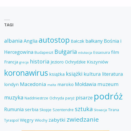
TAGI
autostop
albania
Anglia
bałkany
Bośnia i
Bałczik
Bułgaria
Hercegowina
film
Budapeszt
Essaouira
edukacja
historia
Kiszyniów
Francja
Jezioro Ochrydzkie
grecja
koronawirus
książki
kultura
literatura
książka
Macedonia
muzeum
Mołdawia
londyn
maroko
malta
podróż
muzyka
pisarze
Naddniestrze
Ochryda
paryż
sztuka
Rumunia
serbia
Skopje
Szentendre
Tirana
Słowacja
zwiedzanie
zabytki
Węgry
Tyraspol
Włochy