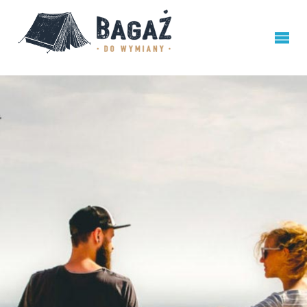
BAGAŻ
DO
WYMIANY