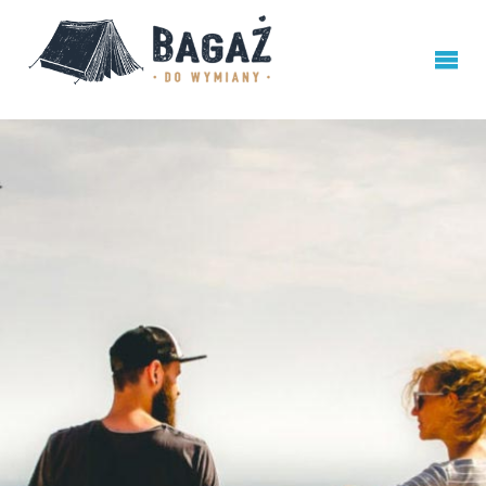
BAGAŻ
DO
WYMIANY