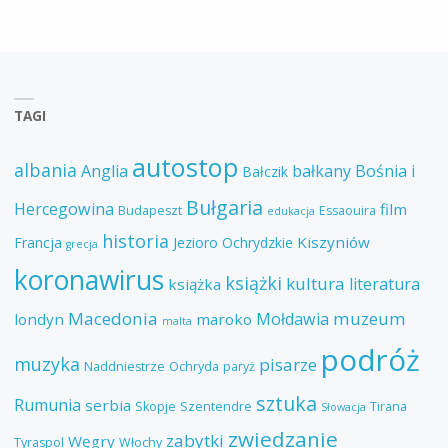
TAGI
autostop
albania
Anglia
bałkany
Bośnia i
Bałczik
Bułgaria
Hercegowina
film
Budapeszt
Essaouira
edukacja
historia
Kiszyniów
Francja
Jezioro Ochrydzkie
grecja
koronawirus
książki
kultura
literatura
książka
Macedonia
muzeum
Mołdawia
londyn
maroko
malta
podróż
muzyka
pisarze
Naddniestrze
Ochryda
paryż
sztuka
Rumunia
serbia
Skopje
Szentendre
Tirana
Słowacja
zwiedzanie
zabytki
Węgry
Tyraspol
Włochy