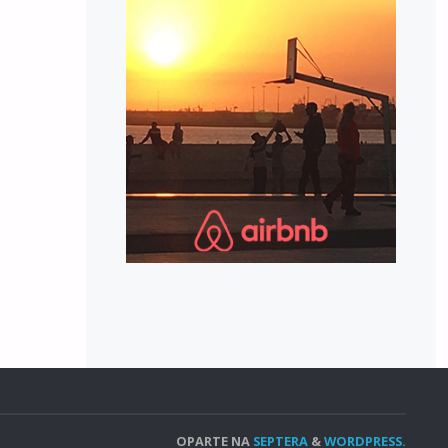
OPARTE NA
SEPTERA
&
WORDPRESS.