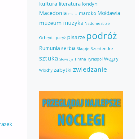
kultura
literatura
londyn
Macedonia
Mołdawia
maroko
malta
muzyka
muzeum
Naddniestrze
podróż
pisarze
Ochryda
paryż
Rumunia
serbia
Skopje
Szentendre
sztuka
Węgry
Tirana
Tyraspol
Słowacja
zwiedzanie
zabytki
Włochy
razek