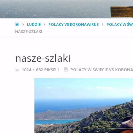
STRONA
LUDZIE
POLACY VS KORONAWIRUS
POLACY W ŚWI
GŁÓWNA
NASZE-SZLAKI
nasze-szlaki
PEŁNY
1024 × 682
PIKSELI
POLACY W ŚWIECIE VS KORONA
ROZMIAR