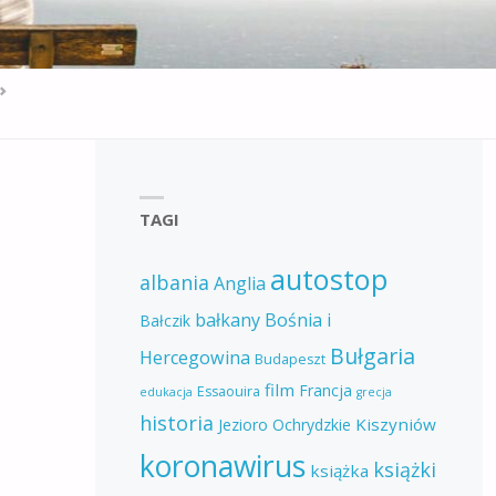
TAGI
autostop
albania
Anglia
bałkany
Bośnia i
Bałczik
Bułgaria
Hercegowina
Budapeszt
film
Francja
Essaouira
edukacja
grecja
historia
Kiszyniów
Jezioro Ochrydzkie
koronawirus
książki
książka