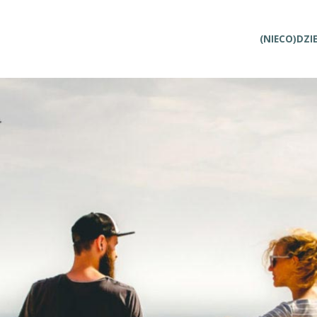
Przejdź
(NIECO)DZI
do
treści