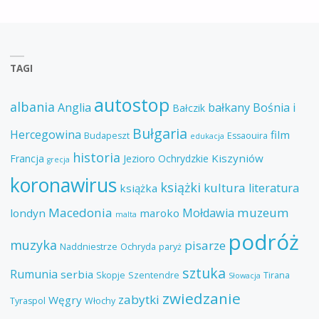
TAGI
autostop
albania
Anglia
bałkany
Bośnia i
Bałczik
Bułgaria
Hercegowina
film
Budapeszt
Essaouira
edukacja
historia
Kiszyniów
Francja
Jezioro Ochrydzkie
grecja
koronawirus
książki
kultura
literatura
książka
Macedonia
muzeum
Mołdawia
londyn
maroko
malta
podróż
muzyka
pisarze
Naddniestrze
Ochryda
paryż
sztuka
Rumunia
serbia
Skopje
Szentendre
Tirana
Słowacja
zwiedzanie
zabytki
Węgry
Tyraspol
Włochy