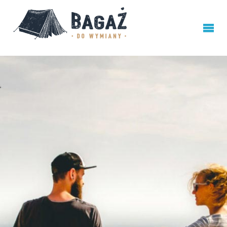
BAGAŻ
DO
WYMIANY