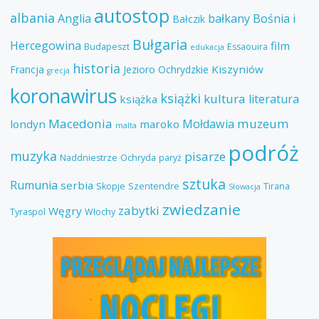
autostop
albania
Anglia
bałkany
Bośnia i
Bałczik
Bułgaria
Hercegowina
film
Budapeszt
Essaouira
edukacja
historia
Kiszyniów
Francja
Jezioro Ochrydzkie
grecja
koronawirus
książki
kultura
literatura
książka
Macedonia
muzeum
Mołdawia
londyn
maroko
malta
podróż
muzyka
pisarze
Naddniestrze
Ochryda
paryż
sztuka
Rumunia
serbia
Skopje
Szentendre
Tirana
Słowacja
zwiedzanie
zabytki
Węgry
Tyraspol
Włochy