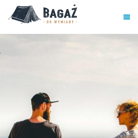
BAGAŻ
DO
WYMIANY