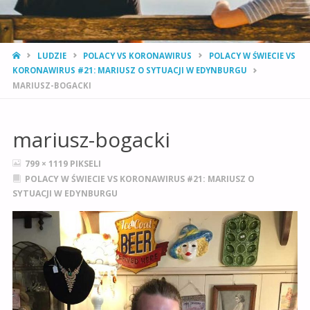
STRONA
LUDZIE
POLACY VS KORONAWIRUS
POLACY W ŚWIECIE VS
GŁÓWNA
KORONAWIRUS #21: MARIUSZ O SYTUACJI W EDYNBURGU
MARIUSZ-BOGACKI
mariusz-bogacki
PEŁNY
799 × 1119
PIKSELI
ROZMIAR
POLACY W ŚWIECIE VS KORONAWIRUS #21: MARIUSZ O
SYTUACJI W EDYNBURGU