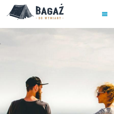
BAGAŻ
DO
WYMIANY