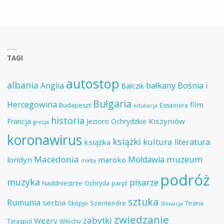
TAGI
autostop
albania
Anglia
bałkany
Bośnia i
Bałczik
Bułgaria
Hercegowina
film
Budapeszt
Essaouira
edukacja
historia
Kiszyniów
Francja
Jezioro Ochrydzkie
grecja
koronawirus
książki
kultura
literatura
książka
Macedonia
muzeum
Mołdawia
londyn
maroko
malta
podróż
muzyka
pisarze
Naddniestrze
Ochryda
paryż
sztuka
Rumunia
serbia
Skopje
Szentendre
Tirana
Słowacja
zwiedzanie
zabytki
Węgry
Tyraspol
Włochy