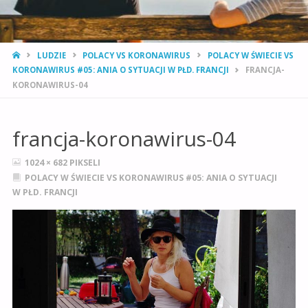
STRONA
LUDZIE
POLACY VS KORONAWIRUS
POLACY W ŚWIECIE VS
GŁÓWNA
KORONAWIRUS #05: ANIA O SYTUACJI W PŁD. FRANCJI
FRANCJA-
KORONAWIRUS-04
francja-koronawirus-04
PEŁNY
1024 × 682
PIKSELI
ROZMIAR
POLACY W ŚWIECIE VS KORONAWIRUS #05: ANIA O SYTUACJI
W PŁD. FRANCJI