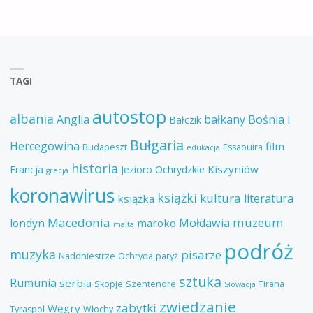
TAGI
autostop
albania
Anglia
bałkany
Bośnia i
Bałczik
Bułgaria
Hercegowina
film
Budapeszt
Essaouira
edukacja
historia
Kiszyniów
Francja
Jezioro Ochrydzkie
grecja
koronawirus
książki
kultura
literatura
książka
Macedonia
muzeum
Mołdawia
londyn
maroko
malta
podróż
muzyka
pisarze
Naddniestrze
Ochryda
paryż
sztuka
Rumunia
serbia
Skopje
Szentendre
Tirana
Słowacja
zwiedzanie
zabytki
Węgry
Tyraspol
Włochy