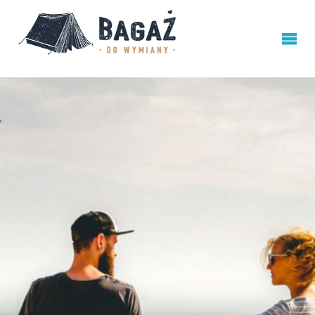
BAGAŻ
DO
WYMIANY