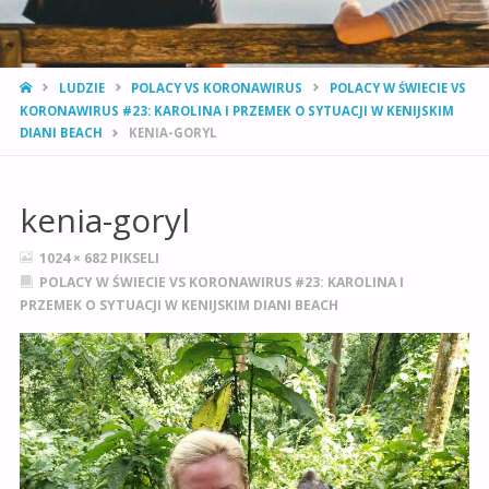
STRONA
LUDZIE
POLACY VS KORONAWIRUS
POLACY W ŚWIECIE VS
GŁÓWNA
KORONAWIRUS #23: KAROLINA I PRZEMEK O SYTUACJI W KENIJSKIM
DIANI BEACH
KENIA-GORYL
kenia-goryl
PEŁNY
1024 × 682
PIKSELI
ROZMIAR
POLACY W ŚWIECIE VS KORONAWIRUS #23: KAROLINA I
PRZEMEK O SYTUACJI W KENIJSKIM DIANI BEACH