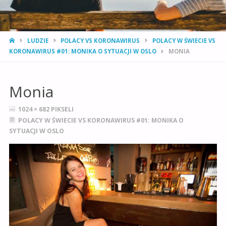
STRONA
LUDZIE
POLACY VS KORONAWIRUS
POLACY W ŚWIECIE VS
GŁÓWNA
KORONAWIRUS #01: MONIKA O SYTUACJI W OSLO
MONIA
Monia
PEŁNY
1024 × 682
PIKSELI
ROZMIAR
POLACY W ŚWIECIE VS KORONAWIRUS #01: MONIKA O
SYTUACJI W OSLO