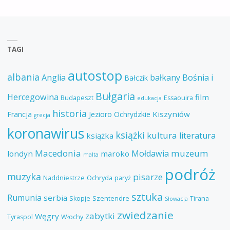
TAGI
autostop
albania
Anglia
bałkany
Bośnia i
Bałczik
Bułgaria
Hercegowina
film
Budapeszt
Essaouira
edukacja
historia
Kiszyniów
Francja
Jezioro Ochrydzkie
grecja
koronawirus
książki
kultura
literatura
książka
Macedonia
muzeum
Mołdawia
londyn
maroko
malta
podróż
muzyka
pisarze
Naddniestrze
Ochryda
paryż
sztuka
Rumunia
serbia
Skopje
Szentendre
Tirana
Słowacja
zwiedzanie
zabytki
Węgry
Tyraspol
Włochy