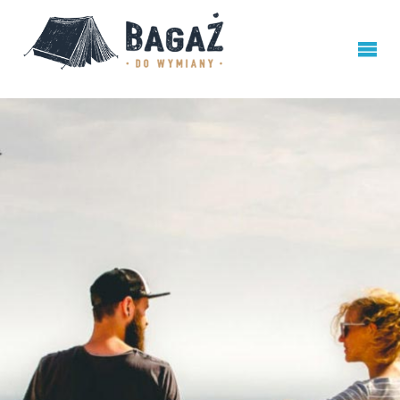
BAGAŻ
DO
WYMIANY