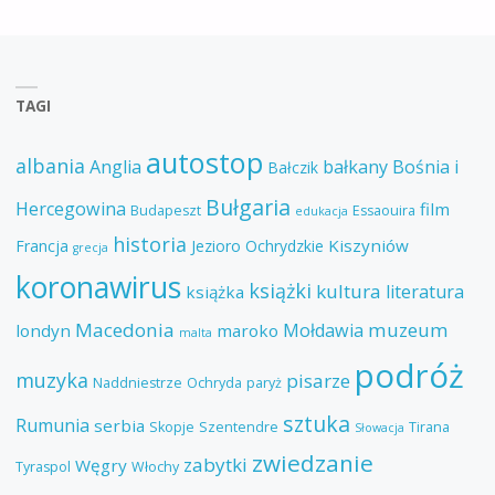
TAGI
autostop
albania
Anglia
bałkany
Bośnia i
Bałczik
Bułgaria
Hercegowina
film
Budapeszt
Essaouira
edukacja
historia
Kiszyniów
Francja
Jezioro Ochrydzkie
grecja
koronawirus
książki
kultura
literatura
książka
Macedonia
muzeum
Mołdawia
londyn
maroko
malta
podróż
muzyka
pisarze
Naddniestrze
Ochryda
paryż
sztuka
Rumunia
serbia
Skopje
Szentendre
Tirana
Słowacja
zwiedzanie
zabytki
Węgry
Tyraspol
Włochy