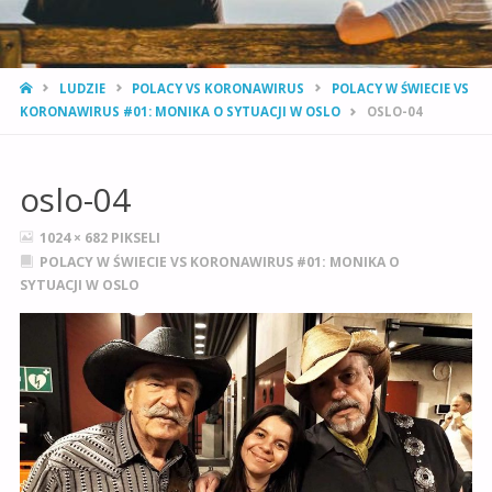
STRONA
LUDZIE
POLACY VS KORONAWIRUS
POLACY W ŚWIECIE VS
GŁÓWNA
KORONAWIRUS #01: MONIKA O SYTUACJI W OSLO
OSLO-04
oslo-04
PEŁNY
1024 × 682
PIKSELI
ROZMIAR
POLACY W ŚWIECIE VS KORONAWIRUS #01: MONIKA O
SYTUACJI W OSLO