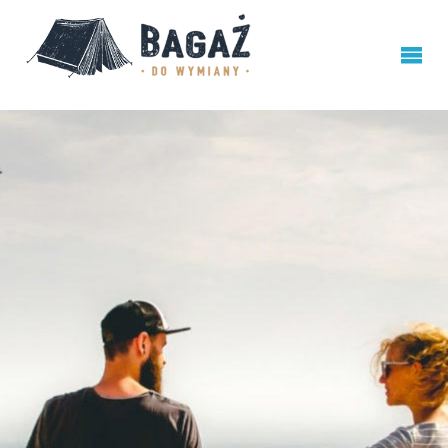
BAGAŻ
DO
WYMIANY