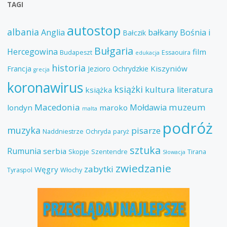
TAGI
autostop
albania
Anglia
bałkany
Bośnia i
Bałczik
Bułgaria
Hercegowina
film
Budapeszt
Essaouira
edukacja
historia
Kiszyniów
Francja
Jezioro Ochrydzkie
grecja
koronawirus
książki
kultura
literatura
książka
Macedonia
muzeum
Mołdawia
londyn
maroko
malta
podróż
muzyka
pisarze
Naddniestrze
Ochryda
paryż
sztuka
Rumunia
serbia
Skopje
Szentendre
Tirana
Słowacja
zwiedzanie
zabytki
Węgry
Tyraspol
Włochy