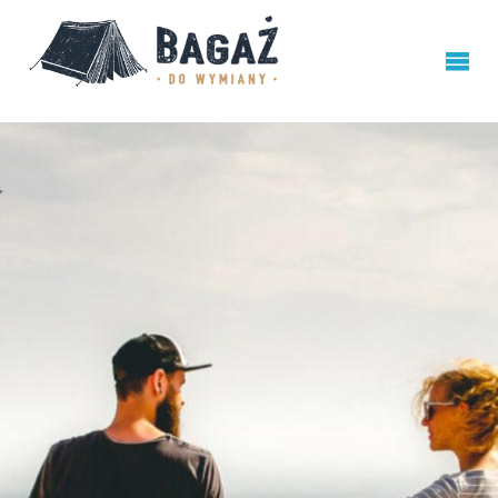
BAGAŻ
DO
WYMIANY