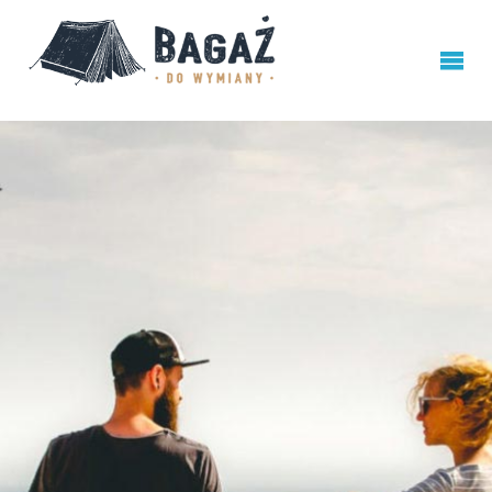
BAGAŻ
DO
WYMIANY