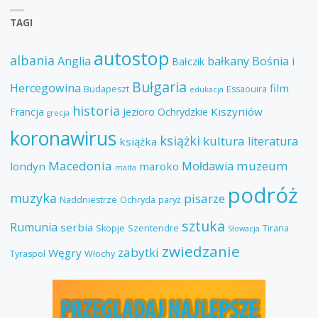
TAGI
autostop
albania
Anglia
bałkany
Bośnia i
Bałczik
Bułgaria
Hercegowina
film
Budapeszt
Essaouira
edukacja
historia
Kiszyniów
Francja
Jezioro Ochrydzkie
grecja
koronawirus
książki
kultura
literatura
książka
Macedonia
muzeum
Mołdawia
londyn
maroko
malta
podróż
muzyka
pisarze
Naddniestrze
Ochryda
paryż
sztuka
Rumunia
serbia
Skopje
Szentendre
Tirana
Słowacja
zwiedzanie
zabytki
Węgry
Tyraspol
Włochy