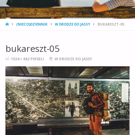
STRONA
(NIECO)DZIENNIK
W DRODZE DO JASSY
BUKARESZT-05
GŁÓWNA
bukareszt-05
PEŁNY
1024 × 682
PIKSELI
W DRODZE DO JASSY
ROZMIAR