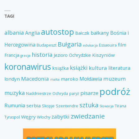
TAGI
autostop
albania
Anglia
bałkany
Bośnia i
Bałczik
Bułgaria
Hercegowina
film
Budapeszt
Essaouira
edukacja
historia
Kiszyniów
Francja
Jezioro Ochrydzkie
grecja
koronawirus
książki
kultura
literatura
książka
Macedonia
muzeum
Mołdawia
londyn
maroko
malta
podróż
muzyka
pisarze
Naddniestrze
Ochryda
paryż
sztuka
Rumunia
serbia
Skopje
Szentendre
Tirana
Słowacja
zwiedzanie
zabytki
Węgry
Tyraspol
Włochy