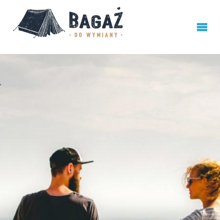
BAGAŻ
DO
WYMIANY