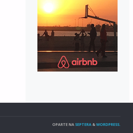
OPARTE NA
SEPTERA
&
WORDPRESS.