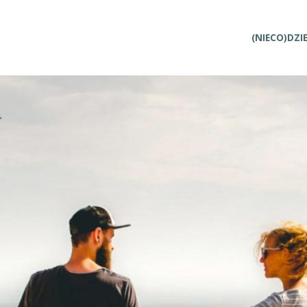
Przejdź
(NIECO)DZI
do
treści