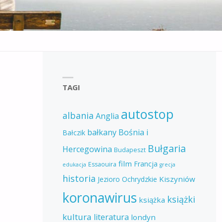
TAGI
autostop
albania
Anglia
bałkany
Bośnia i
Bałczik
Bułgaria
Hercegowina
Budapeszt
film
Francja
Essaouira
edukacja
grecja
historia
Kiszyniów
Jezioro Ochrydzkie
koronawirus
książki
książka
kultura
literatura
londyn