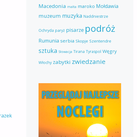
Macedonia
Mołdawia
maroko
malta
muzyka
muzeum
Naddniestrze
podróż
pisarze
Ochryda
paryż
Rumunia
serbia
Skopje
Szentendre
sztuka
Węgry
Tirana
Tyraspol
Słowacja
zwiedzanie
zabytki
Włochy
razek