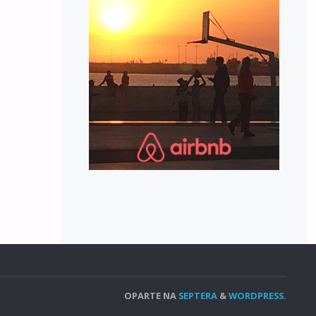
OPARTE NA
SEPTERA
&
WORDPRESS.