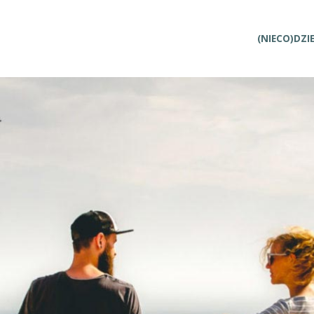
Przejdź
(NIECO)DZI
do
treści