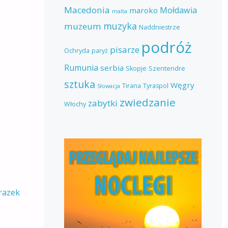
Macedonia
Mołdawia
maroko
malta
muzyka
muzeum
Naddniestrze
podróż
pisarze
Ochryda
paryż
Rumunia
serbia
Skopje
Szentendre
sztuka
Węgry
Tirana
Tyraspol
Słowacja
zwiedzanie
zabytki
Włochy
razek