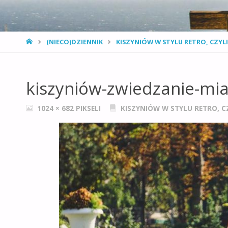
STRONA
(NIECO)DZIENNIK
KISZYNIÓW W STYLU RETRO, CZYL
GŁÓWNA
kiszyniów-zwiedzanie-mia
PEŁNY
1024 × 682
PIKSELI
KISZYNIÓW W STYLU RETRO, C
ROZMIAR