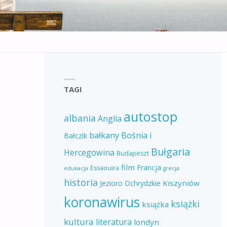
TAGI
autostop
albania
Anglia
bałkany
Bośnia i
Bałczik
Bułgaria
Hercegowina
Budapeszt
film
Francja
Essaouira
edukacja
grecja
historia
Kiszyniów
Jezioro Ochrydzkie
koronawirus
książki
książka
kultura
literatura
londyn