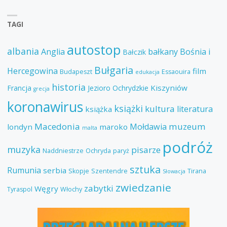
TAGI
autostop
albania
Anglia
bałkany
Bośnia i
Bałczik
Bułgaria
Hercegowina
film
Budapeszt
Essaouira
edukacja
historia
Kiszyniów
Francja
Jezioro Ochrydzkie
grecja
koronawirus
książki
kultura
literatura
książka
Macedonia
muzeum
Mołdawia
londyn
maroko
malta
podróż
muzyka
pisarze
Naddniestrze
Ochryda
paryż
sztuka
Rumunia
serbia
Skopje
Szentendre
Tirana
Słowacja
zwiedzanie
zabytki
Węgry
Tyraspol
Włochy