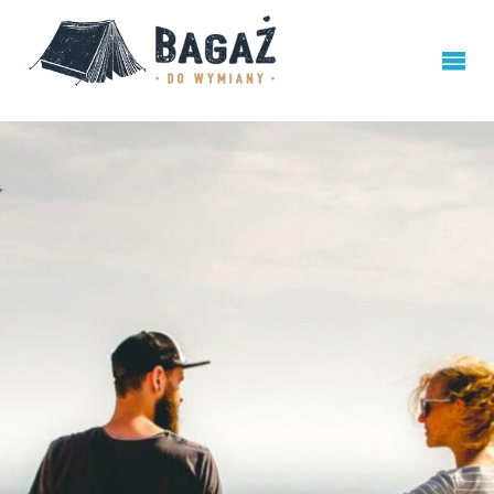
BAGAŻ
DO
WYMIANY