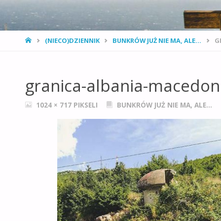
STRONA
(NIECO)DZIENNIK
BUNKRÓW JUŻ NIE MA, ALE...
G
GŁÓWNA
granica-albania-macedon
PEŁNY
1024 × 717
PIKSELI
BUNKRÓW JUŻ NIE MA, ALE…
ROZMIAR