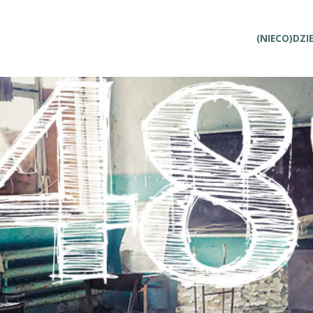
Przejdź
(NIECO)DZI
do
treści