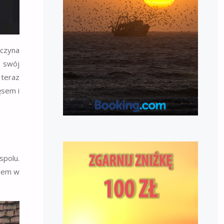
aczyna
 swój
 teraz
ęsem i
spolu.
elem w