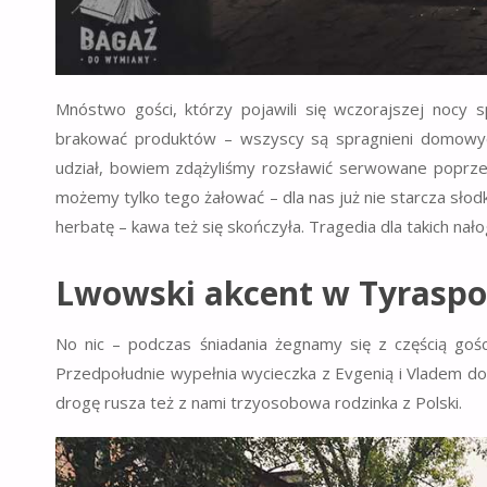
Mnóstwo gości, którzy pojawili się wczorajszej nocy 
brakować produktów – wszyscy są spragnieni domow
udział, bowiem zdążyliśmy rozsławić serwowane poprzedn
możemy tylko tego żałować – dla nas już nie starcza słodk
herbatę – kawa też się skończyła. Tragedia dla takich n
Lwowski akcent w Tyraspo
No nic – podczas śniadania żegnamy się z częścią gośc
Przedpołudnie wypełnia wycieczka z Evgenią i Vladem do
drogę rusza też z nami trzyosobowa rodzinka z Polski.