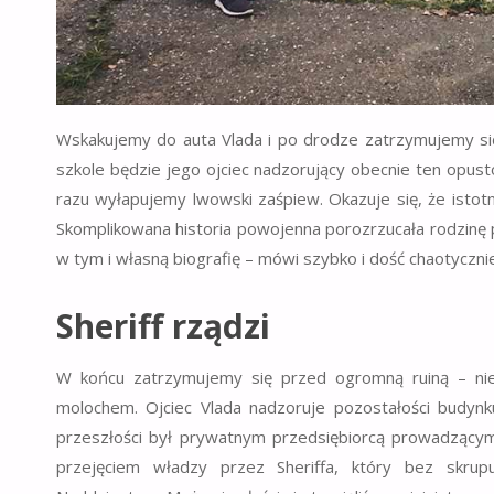
Wskakujemy do auta Vlada i po drodze zatrzymujemy si
szkole będzie jego ojciec nadzorujący obecnie ten opust
razu wyłapujemy lwowski zaśpiew. Okazuje się, że istot
Skomplikowana historia powojenna porozrzucała rodzinę po
w tym i własną biografię – mówi szybko i dość chaotyczni
Sheriff rządzi
W końcu zatrzymujemy się przed ogromną ruiną – niegd
molochem. Ojciec Vlada nadzoruje pozostałości budynku
przeszłości był prywatnym przedsiębiorcą prowadzący
przejęciem władzy przez Sheriffa, który bez skrup