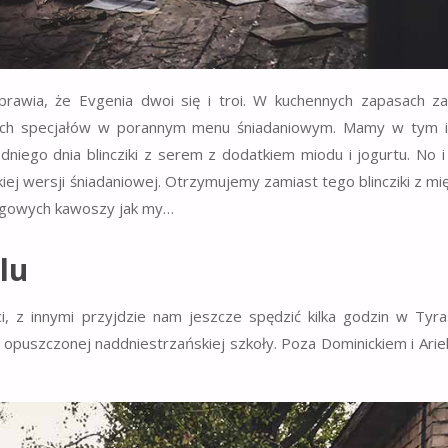
sprawia, że Evgenia dwoi się i troi. W kuchennych zapasach z
ych specjałów w porannym menu śniadaniowym. Mamy w tym i
iego dnia blincziki z serem z dodatkiem miodu i jogurtu. No i
iej wersji śniadaniowej. Otrzymujemy zamiast tego blincziki z mi
ałogowych kawoszy jak my…
lu
i, z innymi przyjdzie nam jeszcze spędzić kilka godzin w Tyra
 opuszczonej naddniestrzańskiej szkoły. Poza Dominickiem i Ari