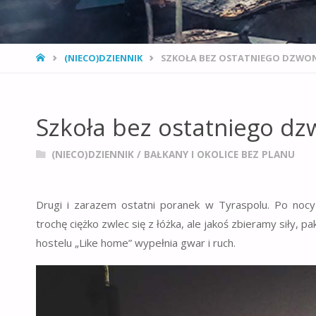
STRONA
(NIECO)DZIENNIK
SZKOŁA BEZ OSTATNIEGO DZWO
GŁÓWNA
Szkoła bez ostatniego d
(NIECO)DZIENNIK
/
BAŁKANY I OKOLICE BEZ PLANU
Drugi i zarazem ostatni poranek w Tyraspolu. Po noc
trochę ciężko zwlec się z łóżka, ale jakoś zbieramy siły, 
hostelu „Like home” wypełnia gwar i ruch.