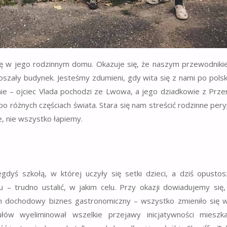
ę w jego rodzinnym domu. Okazuje się, że naszym przewodnik
oszały budynek. Jesteśmy zdumieni, gdy wita się z nami po polsk
nie – ojciec Vlada pochodzi ze Lwowa, a jego dziadkowie z Prze
 różnych częściach świata. Stara się nam streścić rodzinne pery
e, nie wszystko łapiemy.
yś szkołą, w której uczyły się setki dzieci, a dziś opusto
 – trudno ustalić, w jakim celu. Przy okazji dowiadujemy się
m dochodowy biznes gastronomiczny – wszystko zmieniło się 
ułów wyeliminował wszelkie przejawy inicjatywności mieszk