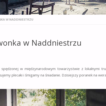
NKA W NADDNIESTRZU
zwonka w Naddniestrzu
y spędzonej w międzynarodowym towarzystwie z lokalnymi tr
pakujemy plecaki i śmigamy na śniadanie. Dzisiejszy poranek na wer