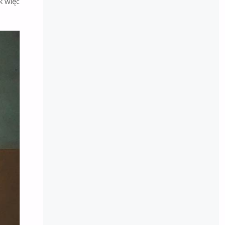
k więc