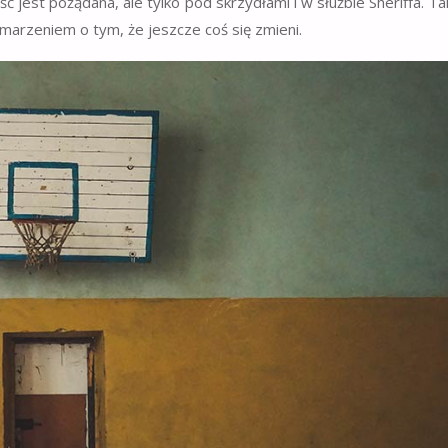
ć jest pożądana, ale tylko pod skrzydłami i w służbie Sheriffa. Ta
marzeniem o tym, że jeszcze coś się zmieni.