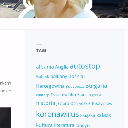
TAGI
autostop
albania
Anglia
bałkany
Bośnia i
Bałczik
unkami
Bułgaria
Hercegowina
Budapeszt
andzie
film
Francja
Essaouira
edukacja
grecja
historia
Kiszyniów
Jezioro Ochrydzkie
koronawirus
książki
książka
kultura
literatura
londyn