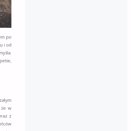
iem po
u i od
myśla.
petie,
szałym
, że w
wraz z
ańców