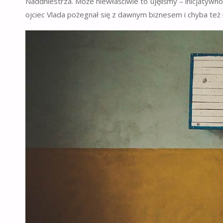
Naddniestrza. Może niewłaściwie to ujęliśmy – inicjatywnoś
ojciec Vlada pożegnał się z dawnym biznesem i chyba też 