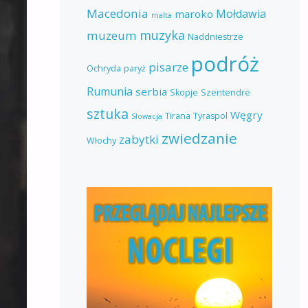
Macedonia
Mołdawia
maroko
malta
muzyka
muzeum
Naddniestrze
podróż
pisarze
Ochryda
paryż
Rumunia
serbia
Skopje
Szentendre
sztuka
Węgry
Tirana
Tyraspol
Słowacja
zwiedzanie
zabytki
Włochy