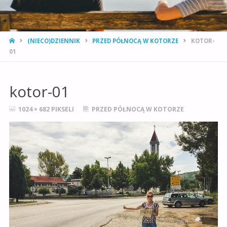
STRONA
(NIECO)DZIENNIK
PRZED PÓŁNOCĄ W KOTORZE
KOTOR-
GŁÓWNA
01
kotor-01
PEŁNY
1024 × 682
PIKSELI
PRZED PÓŁNOCĄ W KOTORZE
ROZMIAR