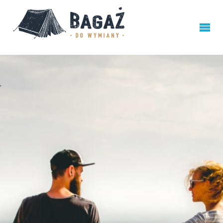
BAGAŻ
DO
WYMIANY