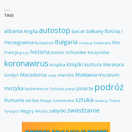
TAGI
autostop
albania
Anglia
bałkany
Bośnia i
Bałczik
Bułgaria
Hercegowina
film
Budapeszt
Essaouira
edukacja
historia
Kiszyniów
Francja
Jezioro Ochrydzkie
grecja
koronawirus
książki
kultura
literatura
książka
Macedonia
muzeum
Mołdawia
londyn
maroko
malta
podróż
muzyka
pisarze
Naddniestrze
Ochryda
paryż
sztuka
Rumunia
serbia
Skopje
Szentendre
Tirana
Słowacja
zwiedzanie
zabytki
Węgry
Tyraspol
Włochy