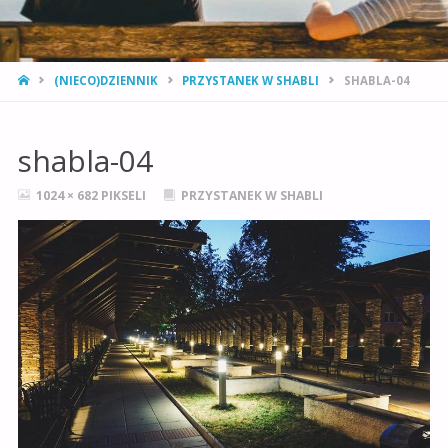
STRONA
(NIECO)DZIENNIK
PRZYSTANEK W SHABLI
SHABLA-04
GŁÓWNA
shabla-04
PEŁNY
1024 × 682
PIKSELI
PRZYSTANEK W SHABLI
ROZMIAR