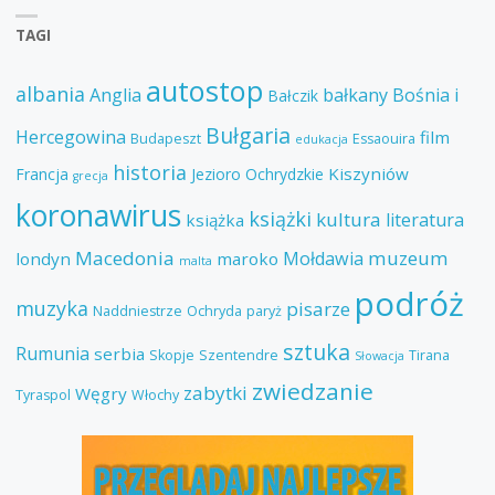
TAGI
autostop
albania
Anglia
bałkany
Bośnia i
Bałczik
Bułgaria
Hercegowina
film
Budapeszt
Essaouira
edukacja
historia
Kiszyniów
Francja
Jezioro Ochrydzkie
grecja
koronawirus
książki
kultura
literatura
książka
Macedonia
muzeum
Mołdawia
londyn
maroko
malta
podróż
muzyka
pisarze
Naddniestrze
Ochryda
paryż
sztuka
Rumunia
serbia
Skopje
Szentendre
Tirana
Słowacja
zwiedzanie
zabytki
Węgry
Tyraspol
Włochy