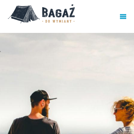
BAGAŻ
DO
WYMIANY