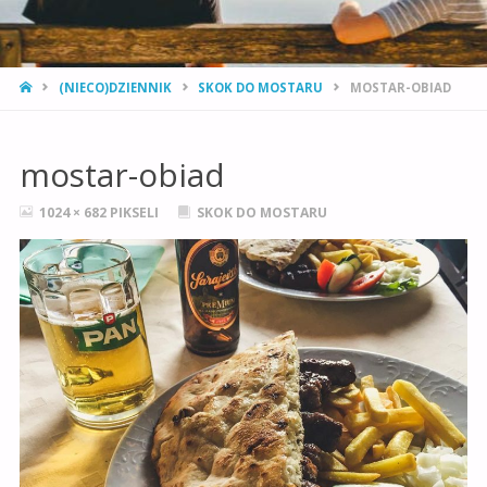
STRONA
(NIECO)DZIENNIK
SKOK DO MOSTARU
MOSTAR-OBIAD
GŁÓWNA
mostar-obiad
PEŁNY
1024 × 682
PIKSELI
SKOK DO MOSTARU
ROZMIAR