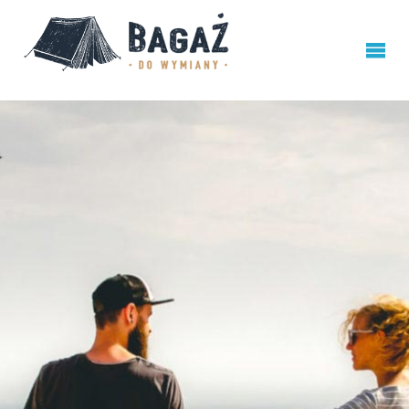
BAGAŻ
DO
WYMIANY