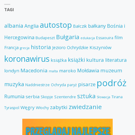
TAGI
autostop
albania
Anglia
bałkany
Bośnia i
Bałczik
Bułgaria
Hercegowina
film
Budapeszt
Essaouira
edukacja
historia
Kiszyniów
Francja
Jezioro Ochrydzkie
grecja
koronawirus
książki
kultura
literatura
książka
Macedonia
muzeum
Mołdawia
londyn
maroko
malta
podróż
muzyka
pisarze
Naddniestrze
Ochryda
paryż
sztuka
Rumunia
serbia
Skopje
Szentendre
Tirana
Słowacja
zwiedzanie
zabytki
Węgry
Tyraspol
Włochy