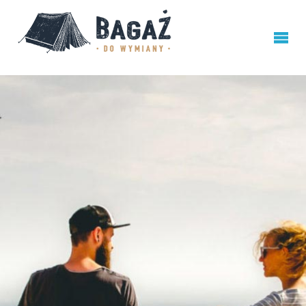
BAGAŻ
DO
WYMIANY