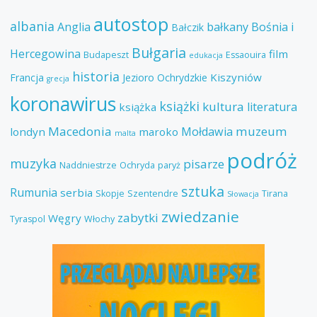
autostop
albania
Anglia
bałkany
Bośnia i
Bałczik
Bułgaria
Hercegowina
film
Budapeszt
Essaouira
edukacja
historia
Kiszyniów
Francja
Jezioro Ochrydzkie
grecja
koronawirus
książki
kultura
literatura
książka
Macedonia
muzeum
Mołdawia
londyn
maroko
malta
podróż
muzyka
pisarze
Naddniestrze
Ochryda
paryż
sztuka
Rumunia
serbia
Skopje
Szentendre
Tirana
Słowacja
zwiedzanie
zabytki
Węgry
Tyraspol
Włochy