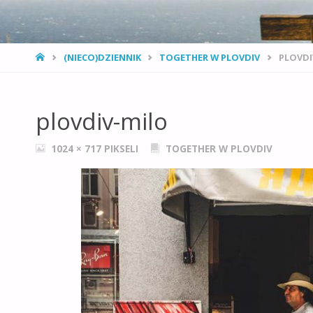
STRONA
(NIECO)DZIENNIK
TOGETHER W PLOVDIV
PLOVDI
GŁÓWNA
plovdiv-milo
PEŁNY
1024 × 717
PIKSELI
TOGETHER W PLOVDIV
ROZMIAR