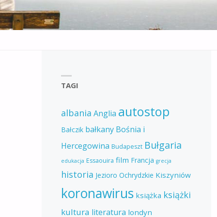
TAGI
autostop
albania
Anglia
bałkany
Bośnia i
Bałczik
Bułgaria
Hercegowina
Budapeszt
film
Francja
Essaouira
edukacja
grecja
historia
Kiszyniów
Jezioro Ochrydzkie
koronawirus
książki
książka
kultura
literatura
londyn