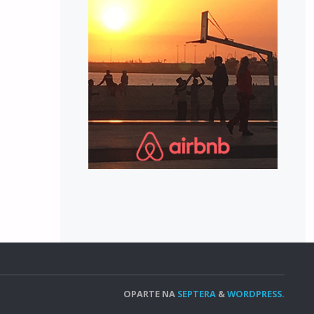
OPARTE NA
SEPTERA
&
WORDPRESS.