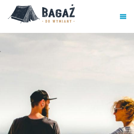
BAGAŻ
DO
WYMIANY