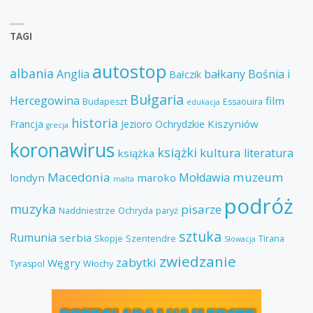
TAGI
autostop
albania
Anglia
bałkany
Bośnia i
Bałczik
Bułgaria
Hercegowina
film
Budapeszt
Essaouira
edukacja
historia
Kiszyniów
Francja
Jezioro Ochrydzkie
grecja
koronawirus
książki
kultura
literatura
książka
Macedonia
muzeum
Mołdawia
londyn
maroko
malta
podróż
muzyka
pisarze
Naddniestrze
Ochryda
paryż
sztuka
Rumunia
serbia
Skopje
Szentendre
Tirana
Słowacja
zwiedzanie
zabytki
Węgry
Tyraspol
Włochy