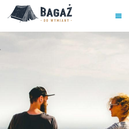
BAGAŻ
DO
WYMIANY