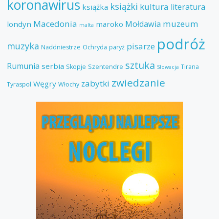
koronawirus
książki
kultura
literatura
książka
Macedonia
muzeum
Mołdawia
londyn
maroko
malta
podróż
muzyka
pisarze
Naddniestrze
Ochryda
paryż
sztuka
Rumunia
serbia
Skopje
Szentendre
Tirana
Słowacja
zwiedzanie
zabytki
Węgry
Tyraspol
Włochy