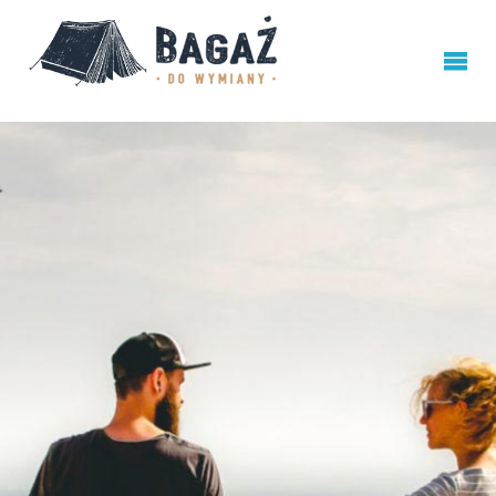
BAGAŻ
DO
WYMIANY