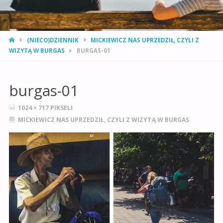
STRONA
(NIECO)DZIENNIK
MICKIEWICZ NAS UPRZEDZIŁ, CZYLI Z
GŁÓWNA
WIZYTĄ W BURGAS
BURGAS-01
burgas-01
PEŁNY
1024 × 717
PIKSELI
ROZMIAR
MICKIEWICZ NAS UPRZEDZIŁ, CZYLI Z WIZYTĄ W BURGAS