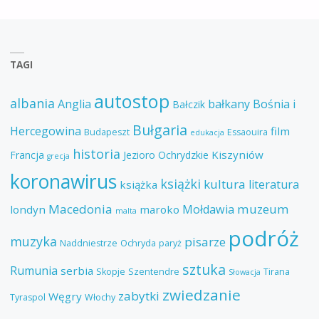
TAGI
autostop
albania
Anglia
bałkany
Bośnia i
Bałczik
Bułgaria
Hercegowina
film
Budapeszt
Essaouira
edukacja
historia
Kiszyniów
Francja
Jezioro Ochrydzkie
grecja
koronawirus
książki
kultura
literatura
książka
Macedonia
muzeum
Mołdawia
londyn
maroko
malta
podróż
muzyka
pisarze
Naddniestrze
Ochryda
paryż
sztuka
Rumunia
serbia
Skopje
Szentendre
Tirana
Słowacja
zwiedzanie
zabytki
Węgry
Tyraspol
Włochy