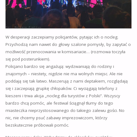
W desperacji zaczepiamy policjantów, pytając ich o nocleg.
Przychodzą nam nawet do głowy szalone pomysły, by zapytać o
możliwość przenocowania w komisariacie… (rozmowa toczyła
się pod posterunkiem).
Policjanci bardzo się angażują: wydzwaniają do rodziny i
znajomych – niestety, nigdzie nie ma wolnych miejsc. Ale nie
poddają się tak łatwo. Maszerują z nami deptakiem, rozglądają
się i zaczepiają grupkę chłopaków. Ci wyciągają telefony z
kieszeni i trwa akcja „nocleg dla turystów z Polski”. Wszyscy
bardzo chcą pomóc, ale festiwal ściągnął tłumy do tego
miasteczka nieprzystosowanego do takiego zalewu gości. No
nic, nie chcemy psuć zabawy imprezowiczom, którzy
bezskutecznie próbowali pomóc.