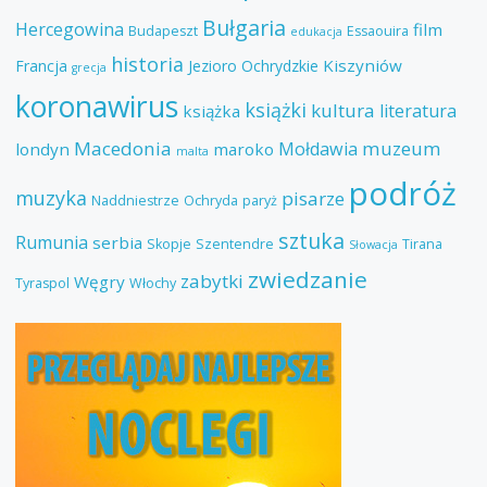
Bułgaria
Hercegowina
film
Budapeszt
Essaouira
edukacja
historia
Kiszyniów
Francja
Jezioro Ochrydzkie
grecja
koronawirus
książki
kultura
literatura
książka
Macedonia
muzeum
Mołdawia
londyn
maroko
malta
podróż
muzyka
pisarze
Naddniestrze
Ochryda
paryż
sztuka
Rumunia
serbia
Skopje
Szentendre
Tirana
Słowacja
zwiedzanie
zabytki
Węgry
Tyraspol
Włochy