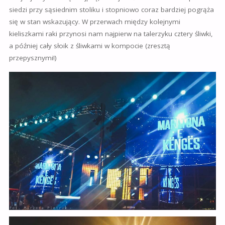
siedzi przy sąsiednim stoliku i stopniowo coraz bardziej pogrąża
się w stan wskazujący. W przerwach między kolejnymi
kieliszkami raki przynosi nam najpierw na talerzyku cztery śliwki,
a później cały słoik z śliwkami w kompocie (zresztą
przepysznymi!)