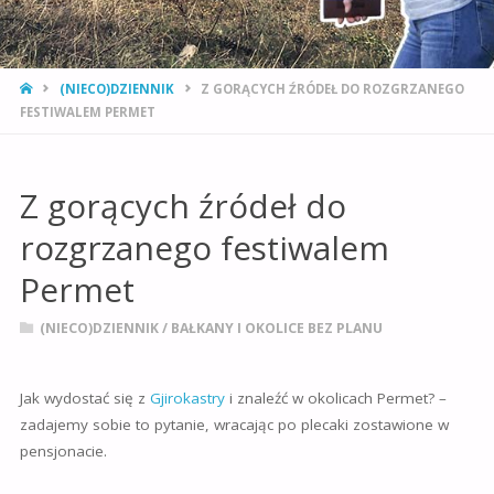
STRONA
(NIECO)DZIENNIK
Z GORĄCYCH ŹRÓDEŁ DO ROZGRZANEGO
GŁÓWNA
FESTIWALEM PERMET
Z gorących źródeł do
rozgrzanego festiwalem
Permet
(NIECO)DZIENNIK
/
BAŁKANY I OKOLICE BEZ PLANU
Jak wydostać się z
Gjirokastry
i znaleźć w okolicach Permet? –
zadajemy sobie to pytanie, wracając po plecaki zostawione w
pensjonacie.