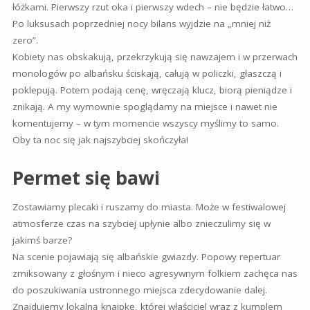
łóżkami. Pierwszy rzut oka i pierwszy wdech – nie będzie łatwo…
Po luksusach poprzedniej nocy bilans wyjdzie na „mniej niż
zero”.
Kobiety nas obskakują, przekrzykują się nawzajem i w przerwach
monologów po albańsku ściskają, całują w policzki, głaszczą i
poklepują. Potem podają cenę, wręczają klucz, biorą pieniądze i
znikają. A my wymownie spoglądamy na miejsce i nawet nie
komentujemy – w tym momencie wszyscy myślimy to samo.
Oby ta noc się jak najszybciej skończyła!
Permet się bawi
Zostawiamy plecaki i ruszamy do miasta. Może w festiwalowej
atmosferze czas na szybciej upłynie albo znieczulimy się w
jakimś barze?
Na scenie pojawiają się albańskie gwiazdy. Popowy repertuar
zmiksowany z głośnym i nieco agresywnym folkiem zachęca nas
do poszukiwania ustronnego miejsca zdecydowanie dalej.
Znajdujemy lokalną knajpkę, której właściciel wraz z kumplem