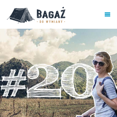
BAGAŻ
DO
WYMIANY