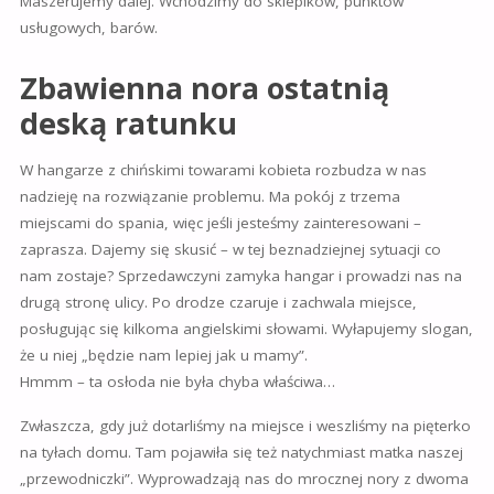
Maszerujemy dalej. Wchodzimy do sklepików, punktów
usługowych, barów.
Zbawienna nora ostatnią
deską ratunku
W hangarze z chińskimi towarami kobieta rozbudza w nas
nadzieję na rozwiązanie problemu. Ma pokój z trzema
miejscami do spania, więc jeśli jesteśmy zainteresowani –
zaprasza. Dajemy się skusić – w tej beznadziejnej sytuacji co
nam zostaje? Sprzedawczyni zamyka hangar i prowadzi nas na
drugą stronę ulicy. Po drodze czaruje i zachwala miejsce,
posługując się kilkoma angielskimi słowami. Wyłapujemy slogan,
że u niej „będzie nam lepiej jak u mamy”.
Hmmm – ta osłoda nie była chyba właściwa…
Zwłaszcza, gdy już dotarliśmy na miejsce i weszliśmy na pięterko
na tyłach domu. Tam pojawiła się też natychmiast matka naszej
„przewodniczki”. Wyprowadzają nas do mrocznej nory z dwoma