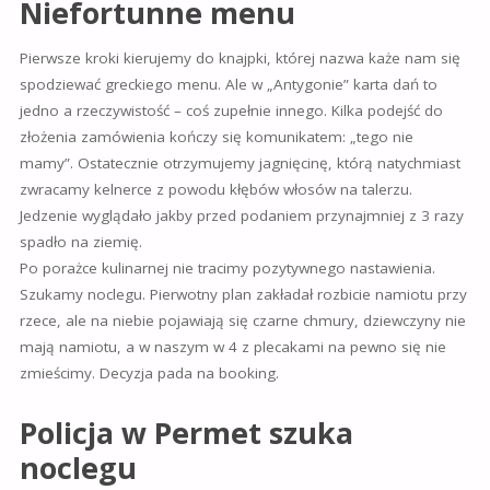
Niefortunne menu
Pierwsze kroki kierujemy do knajpki, której nazwa każe nam się
spodziewać greckiego menu. Ale w „Antygonie” karta dań to
jedno a rzeczywistość – coś zupełnie innego. Kilka podejść do
złożenia zamówienia kończy się komunikatem: „tego nie
mamy”. Ostatecznie otrzymujemy jagnięcinę, którą natychmiast
zwracamy kelnerce z powodu kłębów włosów na talerzu.
Jedzenie wyglądało jakby przed podaniem przynajmniej z 3 razy
spadło na ziemię.
Po porażce kulinarnej nie tracimy pozytywnego nastawienia.
Szukamy noclegu. Pierwotny plan zakładał rozbicie namiotu przy
rzece, ale na niebie pojawiają się czarne chmury, dziewczyny nie
mają namiotu, a w naszym w 4 z plecakami na pewno się nie
zmieścimy. Decyzja pada na booking.
Policja w Permet szuka
noclegu