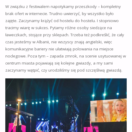
W związku z festiwalem napotykamy przeszkody – kompletny
brak ofert w internecie. Trudno uwierzyć, by wszystko było
zajęte. Zaczynamy krążyć od hostelu do hostelu. I stopniowo
tracimy wiarę w sukces. Pytamy różne osoby siedzące na
ławeczkach, stojące przy sklepach. Trzeba też podkreślić, że cały
czas jesteśmy w Albanii, nie wszyscy znają angielski, więc
komunikacyjne bariery nie ułatwiają polowania na miejsce
noclegowe. Poza tym – zapada zmrok, na scenie usytuowanej w
centrum miasta pojawiają się kolejne gwiazdy, a my sami
zaczynamy wątpić, czy urodziliśmy się pod szczęśliwą gwiazdą.