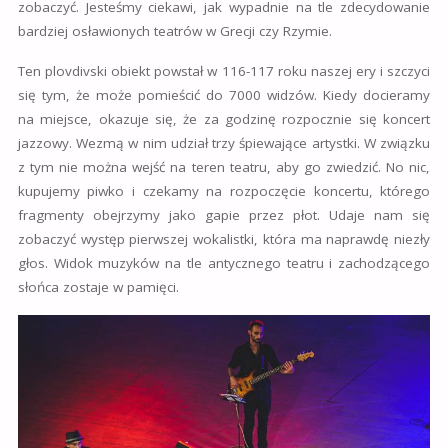
zobaczyć. Jesteśmy ciekawi, jak wypadnie na tle zdecydowanie
bardziej osławionych teatrów w Grecji czy Rzymie.
Ten plovdivski obiekt powstał w 116-117 roku naszej ery i szczyci
się tym, że może pomieścić do 7000 widzów. Kiedy docieramy
na miejsce, okazuje się, że za godzinę rozpocznie się koncert
jazzowy. Wezmą w nim udział trzy śpiewające artystki. W związku
z tym nie można wejść na teren teatru, aby go zwiedzić. No nic,
kupujemy piwko i czekamy na rozpoczęcie koncertu, którego
fragmenty obejrzymy jako gapie przez płot. Udaje nam się
zobaczyć występ pierwszej wokalistki, która ma naprawdę niezły
głos. Widok muzyków na tle antycznego teatru i zachodzącego
słońca zostaje w pamięci.