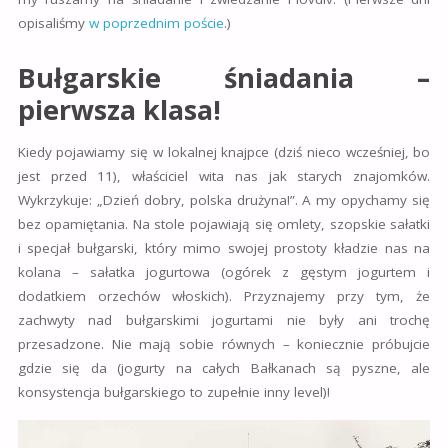
opisaliśmy
w poprzednim poście
.)
Bułgarskie śniadania –
pierwsza klasa!
Kiedy pojawiamy się w lokalnej knajpce (dziś nieco wcześniej, bo
jest przed 11), właściciel wita nas jak starych znajomków.
Wykrzykuje: „Dzień dobry, polska drużyna!”. A my opychamy się
bez opamiętania. Na stole pojawiają się omlety, szopskie sałatki
i specjał bułgarski, który mimo swojej prostoty kładzie nas na
kolana – sałatka jogurtowa (ogórek z gęstym jogurtem i
dodatkiem orzechów włoskich). Przyznajemy przy tym, że
zachwyty nad bułgarskimi jogurtami nie były ani trochę
przesadzone. Nie mają sobie równych – koniecznie próbujcie
gdzie się da (jogurty na całych Bałkanach są pyszne, ale
konsystencja bułgarskiego to zupełnie inny level)!