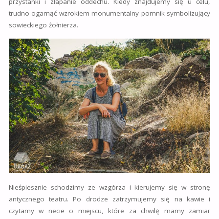
przystanki i złapanie oddechu. Kiedy znajdujemy się u celu,
trudno ogarnąć wzrokiem monumentalny pomnik symbolizujący
sowieckiego żołnierza.
Nieśpiesznie schodzimy ze wzgórza i kierujemy się w stronę
antycznego teatru. Po drodze zatrzymujemy się na kawie i
czytamy w necie o miejscu, które za chwilę mamy zamiar