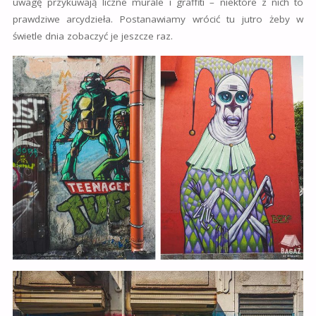
uwagę przykuwają liczne murale i graffiti – niektóre z nich to
prawdziwe arcydzieła. Postanawiamy wrócić tu jutro żeby w
świetle dnia zobaczyć je jeszcze raz.