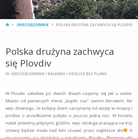
STRONA
(NIECO)DZIENNIK
POLSKA DRUŻYNA ZACHWYCA SIĘ PLOVDIV
GŁÓWNA
Polska drużyna zachwyca
się Plovdiv
(NIECO)DZIENNIK
/
BAŁKANY I OKOLICE BEZ PLANU
W Plovdiv zaledwie po dwóch dniach czujemy się jak u siebie.
Miasto od pierwszych minut „kupiło nas” swoim klimatem. Nic
więc dziwnego, że kolejny dzień zaczynamy od wizyty w recepcji i
prośbie o przedłużenie pobytu o jeszcze jedną noc. W hostelu
nadal jesteśmy jedynymi gośćmi, więc obsługa pracująca na trzy
zmiany będzie miała nad kim czuwać przez najbliższe dni
A
my ruszamy na śniadanie i zwiedzanie Plovdiv. (
Pierwsze dni