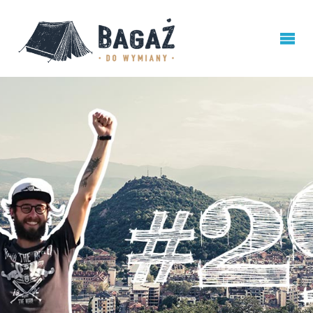
BAGAŻ
DO
WYMIANY