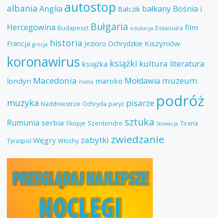
autostop
albania
Anglia
bałkany
Bośnia i
Bałczik
Bułgaria
Hercegowina
film
Budapeszt
Essaouira
edukacja
historia
Kiszyniów
Francja
Jezioro Ochrydzkie
grecja
koronawirus
książki
kultura
literatura
książka
Macedonia
muzeum
Mołdawia
londyn
maroko
malta
podróż
muzyka
pisarze
Naddniestrze
Ochryda
paryż
sztuka
Rumunia
serbia
Skopje
Szentendre
Tirana
Słowacja
zwiedzanie
zabytki
Węgry
Tyraspol
Włochy