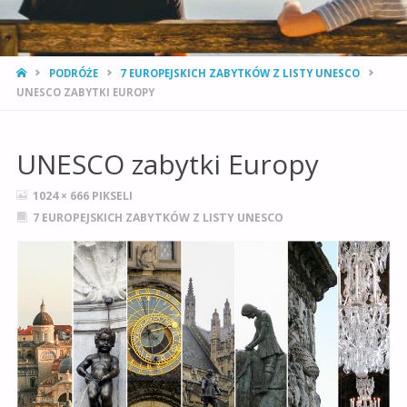
STRONA
PODRÓŻE
7 EUROPEJSKICH ZABYTKÓW Z LISTY UNESCO
GŁÓWNA
UNESCO ZABYTKI EUROPY
UNESCO zabytki Europy
PEŁNY
1024 × 666
PIKSELI
ROZMIAR
7 EUROPEJSKICH ZABYTKÓW Z LISTY UNESCO