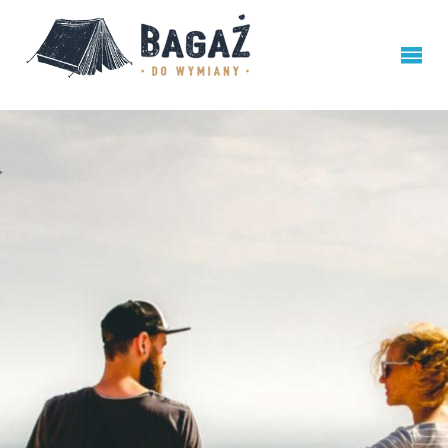
BAGAŻ
DO
WYMIANY