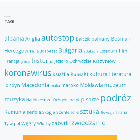
TAGI
autostop
albania
Anglia
bałkany
Bośnia i
Bałczik
Bułgaria
Hercegowina
film
Budapeszt
Essaouira
edukacja
historia
Kiszyniów
Francja
Jezioro Ochrydzkie
grecja
koronawirus
książki
kultura
literatura
książka
Macedonia
muzeum
Mołdawia
londyn
maroko
malta
podróż
muzyka
pisarze
Naddniestrze
Ochryda
paryż
sztuka
Rumunia
serbia
Skopje
Szentendre
Tirana
Słowacja
zwiedzanie
zabytki
Węgry
Tyraspol
Włochy