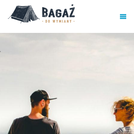
BAGAŻ
DO
WYMIANY