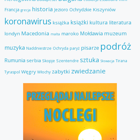
historia
Kiszyniów
Francja
Jezioro Ochrydzkie
grecja
koronawirus
książki
kultura
literatura
książka
Macedonia
muzeum
Mołdawia
londyn
maroko
malta
podróż
muzyka
pisarze
Naddniestrze
Ochryda
paryż
sztuka
Rumunia
serbia
Skopje
Szentendre
Tirana
Słowacja
zwiedzanie
zabytki
Węgry
Tyraspol
Włochy