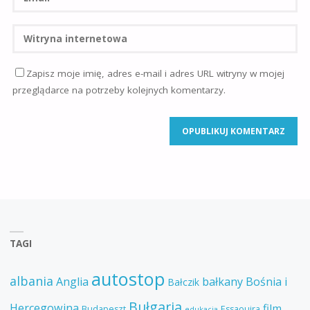
Zapisz moje imię, adres e-mail i adres URL witryny w mojej
przeglądarce na potrzeby kolejnych komentarzy.
TAGI
autostop
albania
Anglia
bałkany
Bośnia i
Bałczik
Bułgaria
Hercegowina
film
Budapeszt
Essaouira
edukacja