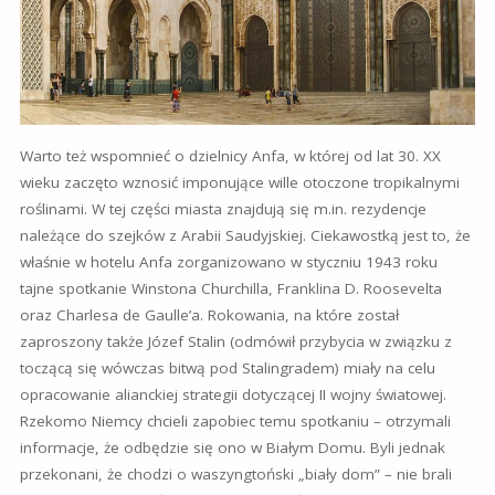
Warto też wspomnieć o dzielnicy Anfa, w której od lat 30. XX
wieku zaczęto wznosić imponujące wille otoczone tropikalnymi
roślinami. W tej części miasta znajdują się m.in. rezydencje
należące do szejków z Arabii Saudyjskiej. Ciekawostką jest to, że
właśnie w hotelu Anfa zorganizowano w styczniu 1943 roku
tajne spotkanie Winstona Churchilla, Franklina D. Roosevelta
oraz Charlesa de Gaulle’a. Rokowania, na które został
zaproszony także Józef Stalin (odmówił przybycia w związku z
toczącą się wówczas bitwą pod Stalingradem) miały na celu
opracowanie alianckiej strategii dotyczącej II wojny światowej.
Rzekomo Niemcy chcieli zapobiec temu spotkaniu – otrzymali
informacje, że odbędzie się ono w Białym Domu. Byli jednak
przekonani, że chodzi o waszyngtoński „biały dom” – nie brali