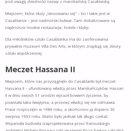
pod uwagę zbieżności nazwy z marokańską Casablanką.
Miejscem, które służy „lansowaniu się” – bo i takie jest w
Casablance – jest nadmorski bulwar. Tam zlokalizowane są
najdroższe modne restauracje, hotele i kluby.
Dla miłośników sztuki Casablanka ma do zaoferowania
prywatne muzeum Villa Des Arts, w którym znajdują się zbiory
sztuki współczesnej.
Meczet Hassana II
Miejscem, które nas przyciągnęło do Casablanki był meczet
Hassana II – ufundowany władcy przez Marokańczyków. Hassan
II w dniu swoich 51 urodzin wyraził bowiem życzenie, by
powstała taka świątynia, a przecież władcy się nie odmawia.
Prace rozpoczęto w 1986 roku, a ukończono ją dopiero 30
sierpnia 1993 roku. Warto było jednak tak długo czekać.
Wspaniała budowla (zaprojektowana przez francuskiego
architekta Michela Pinseau) robi wrażenie! Poza funkcją sakralną