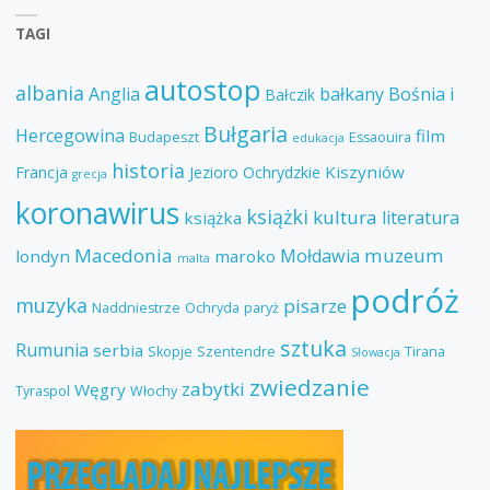
TAGI
autostop
albania
Anglia
bałkany
Bośnia i
Bałczik
Bułgaria
Hercegowina
film
Budapeszt
Essaouira
edukacja
historia
Kiszyniów
Francja
Jezioro Ochrydzkie
grecja
koronawirus
książki
kultura
literatura
książka
Macedonia
muzeum
Mołdawia
londyn
maroko
malta
podróż
muzyka
pisarze
Naddniestrze
Ochryda
paryż
sztuka
Rumunia
serbia
Skopje
Szentendre
Tirana
Słowacja
zwiedzanie
zabytki
Węgry
Tyraspol
Włochy