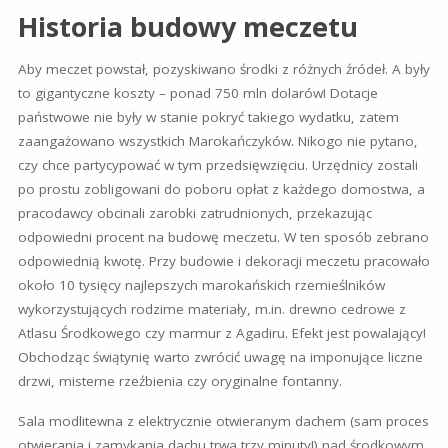
Historia budowy meczetu
Aby meczet powstał, pozyskiwano środki z różnych źródeł. A były
to gigantyczne koszty – ponad 750 mln dolarów! Dotacje
państwowe nie były w stanie pokryć takiego wydatku, zatem
zaangażowano wszystkich Marokańczyków. Nikogo nie pytano,
czy chce partycypować w tym przedsięwzięciu. Urzędnicy zostali
po prostu zobligowani do poboru opłat z każdego domostwa, a
pracodawcy obcinali zarobki zatrudnionych, przekazując
odpowiedni procent na budowę meczetu. W ten sposób zebrano
odpowiednią kwotę. Przy budowie i dekoracji meczetu pracowało
około 10 tysięcy najlepszych marokańskich rzemieślników
wykorzystujących rodzime materiały, m.in. drewno cedrowe z
Atlasu Środkowego czy marmur z Agadiru. Efekt jest powalający!
Obchodząc świątynię warto zwrócić uwagę na imponujące liczne
drzwi, misterne rzeźbienia czy oryginalne fontanny.
Sala modlitewna z elektrycznie otwieranym dachem (sam proces
otwierania i zamykania dachu trwa trzy minuty!) nad środkowym