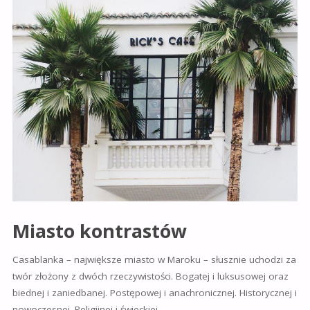
Miasto kontrast
ó
w
Casablanka – największe miasto w Maroku – słusznie uchodzi za
twór złożony z dwóch rzeczywistości. Bogatej i luksusowej oraz
biednej i zaniedbanej. Postępowej i anachronicznej. Historycznej i
nowoczesnej. Religijnej i świeckiej.