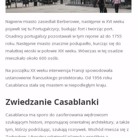
Najpierw miasto zasiedlali Berberowie, następnie w XVI wieku
pojawili się tu Portugalczycy, budując fort i tworząc port.
Osadnicy portugalscy pozostawali w tym rejonie aż do 1755
roku. Następnie miasto znacznie podupadło, kurcząc się do
malutkiej wioski w połowie XIX wieku. Wówczas w tej osadzie
mieszkało około 600 osób.
Na początku XX wieku interwencja Francji spowodowała
ustanowienie francuskiego protektoratu. Od 1956 roku
Casablanca stała się miastem w niepodległym kraju.
Zwiedzanie Casablanki
Casablanca ma sporo do zaoferowania wędrowcom
szukającym historii, imponującej orientalnej architektury, a także
tym, którzy podróżując, szukają rozrywek. Wschód miesza się z
Zachodem. Liberalna religijność islamska współżyje z