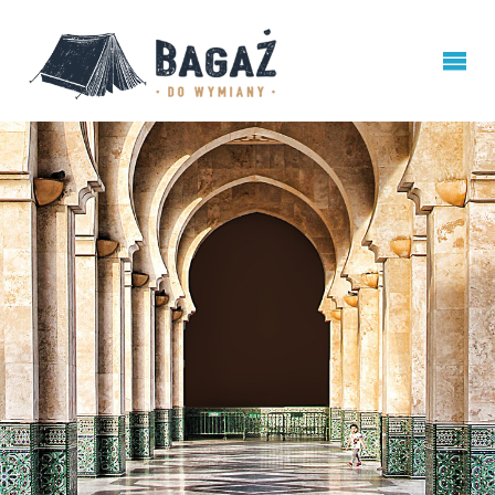
BAGAŻ
DO
WYMIANY