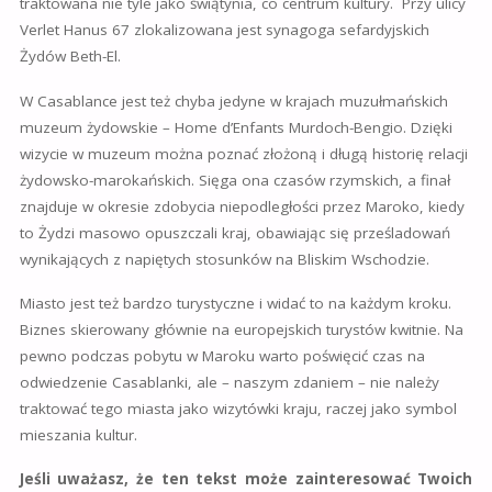
traktowana nie tyle jako świątynia, co centrum kultury. Przy ulicy
Verlet Hanus 67 zlokalizowana jest synagoga sefardyjskich
Żydów Beth-El.
W Casablance jest też chyba jedyne w krajach muzułmańskich
muzeum żydowskie – Home d’Enfants Murdoch-Bengio. Dzięki
wizycie w muzeum można poznać złożoną i długą historię relacji
żydowsko-marokańskich. Sięga ona czasów rzymskich, a finał
znajduje w okresie zdobycia niepodległości przez Maroko, kiedy
to Żydzi masowo opuszczali kraj, obawiając się prześladowań
wynikających z napiętych stosunków na Bliskim Wschodzie.
Miasto jest też bardzo turystyczne i widać to na każdym kroku.
Biznes skierowany głównie na europejskich turystów kwitnie. Na
pewno podczas pobytu w Maroku warto poświęcić czas na
odwiedzenie Casablanki, ale – naszym zdaniem – nie należy
traktować tego miasta jako wizytówki kraju, raczej jako symbol
mieszania kultur.
Jeśli uważasz, że ten tekst może zainteresować Twoich