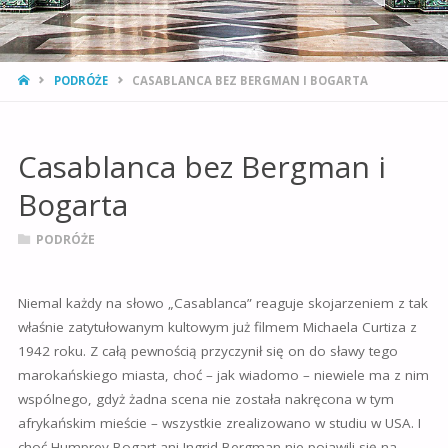
STRONA
PODRÓŻE
CASABLANCA BEZ BERGMAN I BOGARTA
GŁÓWNA
Casablanca bez Bergman i
Bogarta
PODRÓŻE
Niemal każdy na słowo „Casablanca” reaguje skojarzeniem z tak
właśnie zatytułowanym kultowym już filmem Michaela Curtiza z
1942 roku. Z całą pewnością przyczynił się on do sławy tego
marokańskiego miasta, choć – jak wiadomo – niewiele ma z nim
wspólnego, gdyż żadna scena nie została nakręcona w tym
afrykańskim mieście – wszystkie zrealizowano w studiu w USA. I
choć Humprey Bogart ani Ingrid Bergman nie pojawili się na