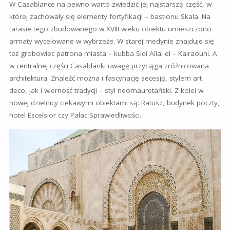
W Casablance na pewno warto zwiedzić jej najstarszą część, w
której zachowały się elementy fortyfikacji – bastionu Skala. Na
tarasie tego zbudowanego w XVIII wieku obiektu umieszczono
armaty wycelowane w wybrzeże. W starej medynie znajduje się
też grobowiec patrona miasta – kubba Sidi Allal el – Kairaouni. A
w centralnej części Casablanki uwagę przyciąga zróżnicowana
architektura. Znaleźć można i fascynację secesją, stylem art
deco, jak i wierność tradycji – styl neomauretański. Z kolei w
nowej dzielnicy ciekawymi obiektami są: Ratusz, budynek poczty,
hotel Escelsior czy Pałac Sprawiedliwości.