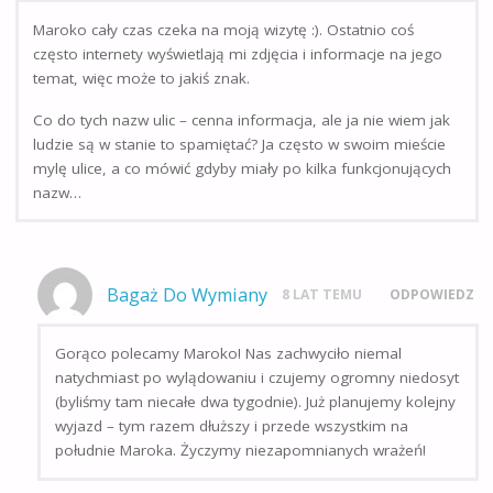
Maroko cały czas czeka na moją wizytę :). Ostatnio coś
często internety wyświetlają mi zdjęcia i informacje na jego
temat, więc może to jakiś znak.
Co do tych nazw ulic – cenna informacja, ale ja nie wiem jak
ludzie są w stanie to spamiętać? Ja często w swoim mieście
mylę ulice, a co mówić gdyby miały po kilka funkcjonujących
nazw…
Bagaż Do Wymiany
8 LAT TEMU
ODPOWIEDZ
Gorąco polecamy Maroko! Nas zachwyciło niemal
natychmiast po wylądowaniu i czujemy ogromny niedosyt
(byliśmy tam niecałe dwa tygodnie). Już planujemy kolejny
wyjazd – tym razem dłuższy i przede wszystkim na
południe Maroka. Życzymy niezapomnianych wrażeń!