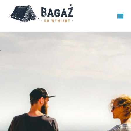
BAGAŻ
DO
WYMIANY