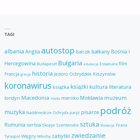
TAGI
autostop
albania
Anglia
bałkany
Bośnia i
Bałczik
Bułgaria
Hercegowina
film
Budapeszt
Essaouira
edukacja
historia
Kiszyniów
Francja
Jezioro Ochrydzkie
grecja
koronawirus
książki
kultura
literatura
książka
Macedonia
muzeum
Mołdawia
londyn
maroko
malta
podróż
muzyka
pisarze
Naddniestrze
Ochryda
paryż
sztuka
Rumunia
serbia
Skopje
Szentendre
Tirana
Słowacja
zwiedzanie
zabytki
Węgry
Tyraspol
Włochy