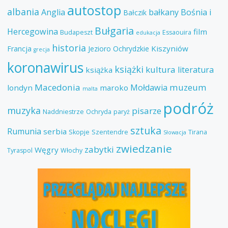
autostop
albania
Anglia
bałkany
Bośnia i
Bałczik
Bułgaria
Hercegowina
film
Budapeszt
Essaouira
edukacja
historia
Kiszyniów
Francja
Jezioro Ochrydzkie
grecja
koronawirus
książki
kultura
literatura
książka
Macedonia
muzeum
Mołdawia
londyn
maroko
malta
podróż
muzyka
pisarze
Naddniestrze
Ochryda
paryż
sztuka
Rumunia
serbia
Skopje
Szentendre
Tirana
Słowacja
zwiedzanie
zabytki
Węgry
Tyraspol
Włochy