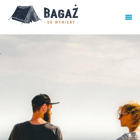
BAGAŻ
DO
WYMIANY