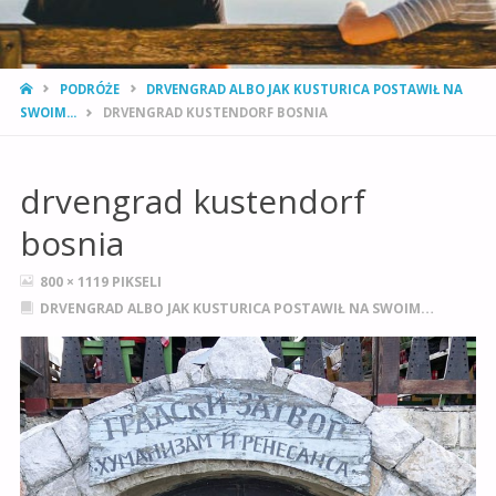
STRONA
PODRÓŻE
DRVENGRAD ALBO JAK KUSTURICA POSTAWIŁ NA
GŁÓWNA
SWOIM...
DRVENGRAD KUSTENDORF BOSNIA
drvengrad kustendorf
bosnia
PEŁNY
800 × 1119
PIKSELI
ROZMIAR
DRVENGRAD ALBO JAK KUSTURICA POSTAWIŁ NA SWOIM…