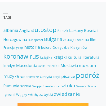
TAGI
autostop
albania
Anglia
bałkany
Bośnia i
Bałczik
Bułgaria
Hercegowina
film
Budapeszt
Essaouira
edukacja
historia
Kiszyniów
Francja
Jezioro Ochrydzkie
grecja
koronawirus
książki
kultura
literatura
książka
Macedonia
muzeum
Mołdawia
londyn
maroko
malta
podróż
muzyka
pisarze
Naddniestrze
Ochryda
paryż
sztuka
Rumunia
serbia
Skopje
Szentendre
Tirana
Słowacja
zwiedzanie
zabytki
Węgry
Tyraspol
Włochy