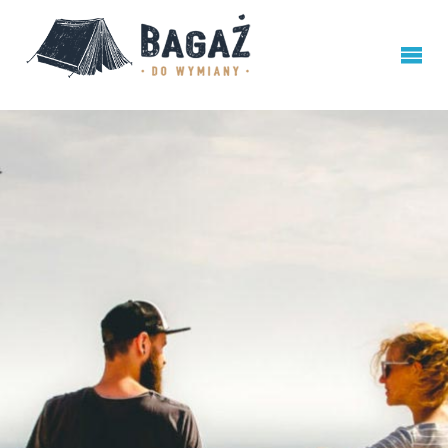
BAGAŻ
DO
WYMIANY