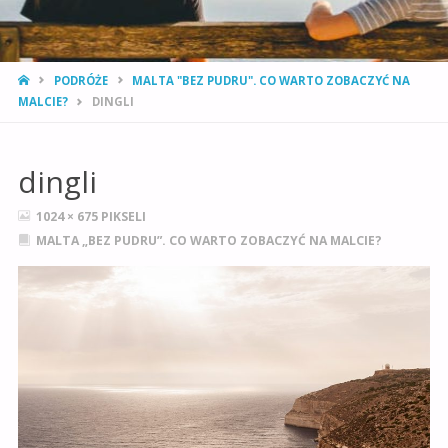
STRONA
PODRÓŻE
MALTA "BEZ PUDRU". CO WARTO ZOBACZYĆ NA
GŁÓWNA
MALCIE?
DINGLI
dingli
PEŁNY
1024 × 675
PIKSELI
ROZMIAR
MALTA „BEZ PUDRU”. CO WARTO ZOBACZYĆ NA MALCIE?