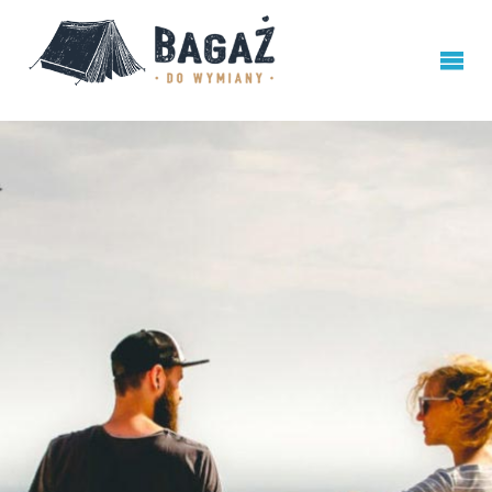
BAGAŻ
DO
WYMIANY