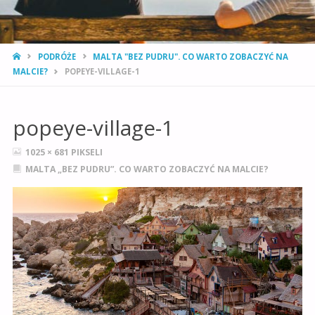
STRONA
PODRÓŻE
MALTA "BEZ PUDRU". CO WARTO ZOBACZYĆ NA
GŁÓWNA
MALCIE?
POPEYE-VILLAGE-1
popeye-village-1
PEŁNY
1025 × 681
PIKSELI
ROZMIAR
MALTA „BEZ PUDRU”. CO WARTO ZOBACZYĆ NA MALCIE?