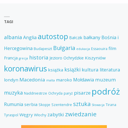
TAGI
autostop
albania
Anglia
bałkany
Bośnia i
Bałczik
Bułgaria
Hercegowina
film
Budapeszt
Essaouira
edukacja
historia
Kiszyniów
Francja
Jezioro Ochrydzkie
grecja
koronawirus
książki
kultura
literatura
książka
Macedonia
muzeum
Mołdawia
londyn
maroko
malta
podróż
muzyka
pisarze
Naddniestrze
Ochryda
paryż
sztuka
Rumunia
serbia
Skopje
Szentendre
Tirana
Słowacja
zwiedzanie
zabytki
Węgry
Tyraspol
Włochy