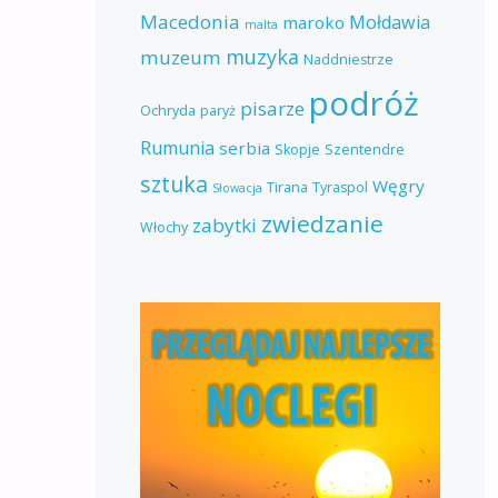
Macedonia
Mołdawia
maroko
malta
muzyka
muzeum
Naddniestrze
podróż
pisarze
Ochryda
paryż
Rumunia
serbia
Skopje
Szentendre
sztuka
Węgry
Tirana
Tyraspol
Słowacja
zwiedzanie
zabytki
Włochy