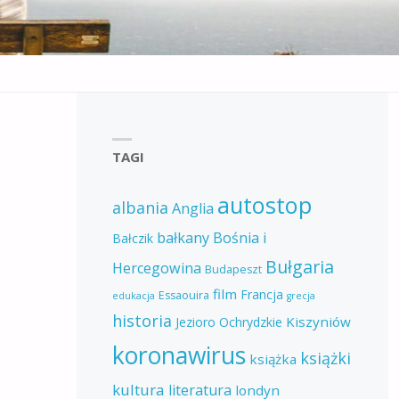
TAGI
autostop
albania
Anglia
bałkany
Bośnia i
Bałczik
Bułgaria
Hercegowina
Budapeszt
film
Francja
Essaouira
edukacja
grecja
historia
Kiszyniów
Jezioro Ochrydzkie
koronawirus
książki
książka
kultura
literatura
londyn