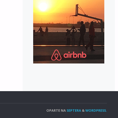
OPARTE NA
SEPTERA
&
WORDPRESS.