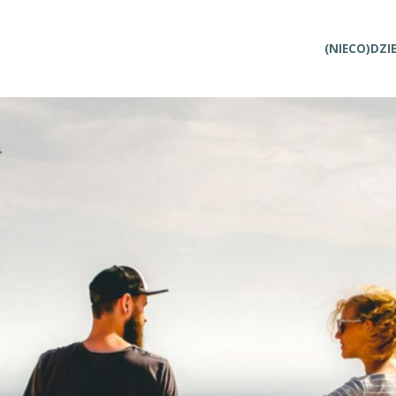
Przejdź
(NIECO)DZI
do
treści