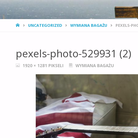
STRONA
UNCATEGORIZED
WYMIANA BAGAŻU
PEXELS-PHO
GŁÓWNA
pexels-photo-529931 (2)
PEŁNY
1920 × 1281
PIKSELI
WYMIANA BAGAŻU
ROZMIAR