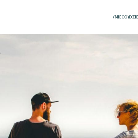
Przejdź
(NIECO)DZI
do
treści