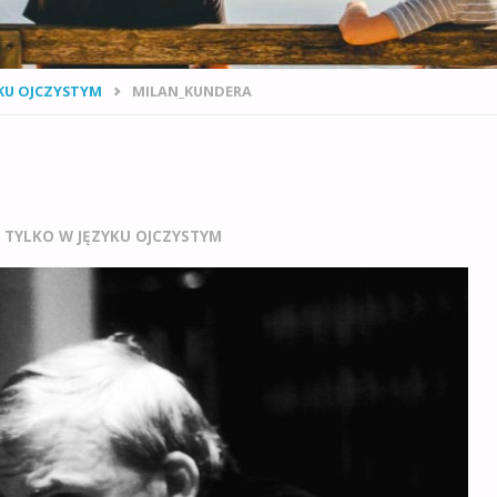
YKU OJCZYSTYM
MILAN_KUNDERA
IE TYLKO W JĘZYKU OJCZYSTYM