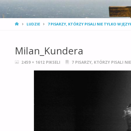
STRONA
LUDZIE
7 PISARZY, KTÓRZY PISALI NIE TYLKO W JĘZ
GŁÓWNA
Milan_Kundera
PEŁNY
2459 × 1612
PIKSELI
7 PISARZY, KTÓRZY PISALI N
ROZMIAR