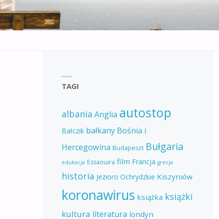
TAGI
autostop
albania
Anglia
bałkany
Bośnia i
Bałczik
Bułgaria
Hercegowina
Budapeszt
film
Francja
Essaouira
edukacja
grecja
historia
Kiszyniów
Jezioro Ochrydzkie
koronawirus
książki
książka
kultura
literatura
londyn