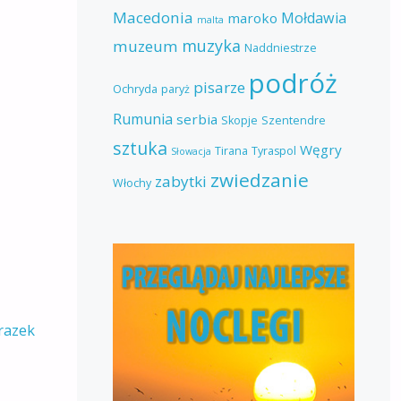
Macedonia
Mołdawia
maroko
malta
muzyka
muzeum
Naddniestrze
podróż
pisarze
Ochryda
paryż
Rumunia
serbia
Skopje
Szentendre
sztuka
Węgry
Tirana
Tyraspol
Słowacja
zwiedzanie
zabytki
Włochy
razek