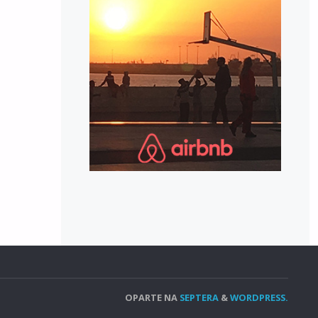
OPARTE NA
SEPTERA
&
WORDPRESS.