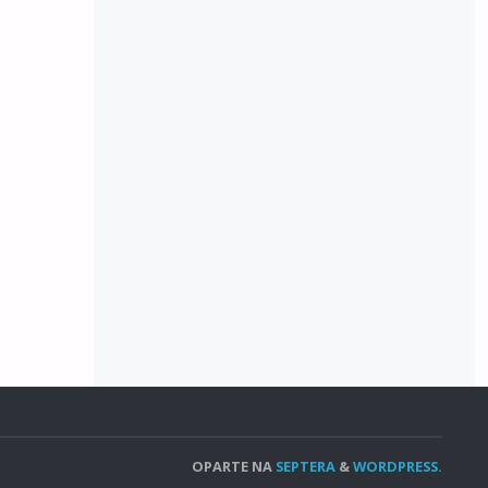
OPARTE NA
SEPTERA
&
WORDPRESS.