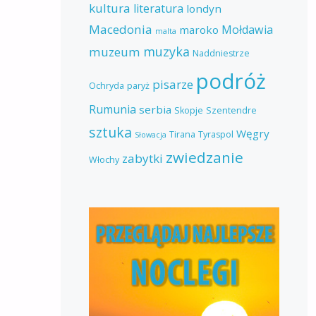
kultura
literatura
londyn
Macedonia
Mołdawia
maroko
malta
muzyka
muzeum
Naddniestrze
podróż
pisarze
Ochryda
paryż
Rumunia
serbia
Skopje
Szentendre
sztuka
Węgry
Tirana
Tyraspol
Słowacja
zwiedzanie
zabytki
Włochy