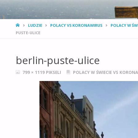
STRONA
LUDZIE
POLACY VS KORONAWIRUS
POLACY W ŚWI
GŁÓWNA
PUSTE-ULICE
berlin-puste-ulice
PEŁNY
799 × 1119
PIKSELI
POLACY W ŚWIECIE VS KORONAW
ROZMIAR