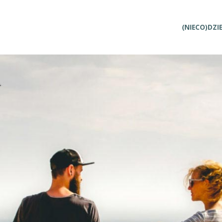
Przejdź
(NIECO)DZI
do
treści