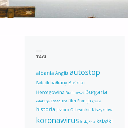
TAGI
autostop
albania
Anglia
bałkany
Bośnia i
Bałczik
Bułgaria
Hercegowina
Budapeszt
film
Francja
Essaouira
edukacja
grecja
historia
Kiszyniów
Jezioro Ochrydzkie
koronawirus
książki
książka