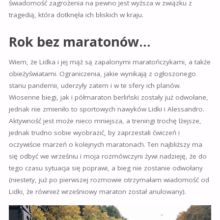
świadomość zagrożenia na pewno jest wyższa w związku z
tragedią, która dotknęła ich bliskich w kraju.
Rok bez maratonów…
Wiem, że Lidka i jej mąż są zapalonymi maratończykami, a także
obieżyświatami. Ograniczenia, jakie wynikają z ogłoszonego
stanu pandemii, uderzyły zatem i w te sfery ich planów.
Wiosenne biegi, jak i półmaraton berliński zostały już odwołane,
jednak nie zmieniło to sportowych nawyków Lidki i Alessandro.
Aktywność jest może nieco mniejsza, a treningi trochę lżejsze,
jednak trudno sobie wyobrazić, by zaprzestali ćwiczeń i
oczywiście marzeń o kolejnych maratonach. Ten najbliższy ma
się odbyć we wrześniu i moja rozmówczyni żywi nadzieję, że do
tego czasu sytuacja się poprawi, a bieg nie zostanie odwołany
(niestety, już po pierwszej rozmowie otrzymałam wiadomość od
Lidki, że również wrześniowy maraton został anulowany).