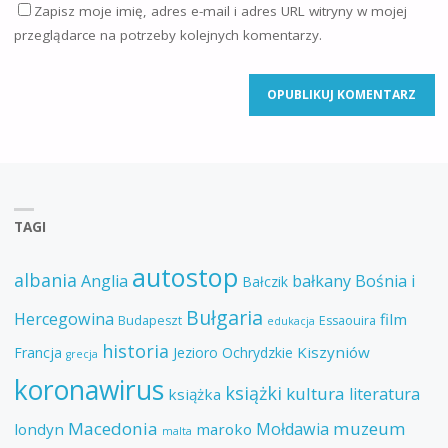
Zapisz moje imię, adres e-mail i adres URL witryny w mojej
przeglądarce na potrzeby kolejnych komentarzy.
TAGI
autostop
albania
Anglia
bałkany
Bośnia i
Bałczik
Bułgaria
Hercegowina
film
Budapeszt
Essaouira
edukacja
historia
Kiszyniów
Francja
Jezioro Ochrydzkie
grecja
koronawirus
książki
kultura
literatura
książka
Macedonia
muzeum
Mołdawia
londyn
maroko
malta