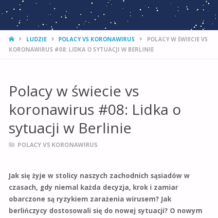
STRONA
LUDZIE
POLACY VS KORONAWIRUS
POLACY W ŚWIECIE VS
GŁÓWNA
KORONAWIRUS #08: LIDKA O SYTUACJI W BERLINIE
Polacy w świecie vs
koronawirus #08: Lidka o
sytuacji w Berlinie
POLACY VS KORONAWIRUS
Jak się żyje w stolicy naszych zachodnich sąsiadów w
czasach, gdy niemal każda decyzja, krok i zamiar
obarczone są ryzykiem zarażenia wirusem? Jak
berlińczycy dostosowali się do nowej sytuacji? O nowym