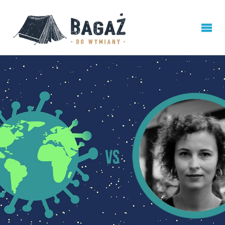
BAGAŻ
DO
WYMIANY