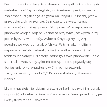
Kwarantanna i zamknięcie w domu stały się dla wielu okazją do
nadrabiania różnych zaległości, odświeżania i pielęgnowania
znajomości, częstszego sięgania po książki. Nie inaczej jest w
przypadku Lidki. Przyznaje, że może teraz więcej czytać,
rozmawiać z rodziną i przyjaciółmi przez WhatsApp, ale też
planować kolejne wojaże. Zaznacza przy tym: „Zazwyczaj o tej
porze byliśmy w podróży. Wybieraliśmy najczęściej Azję
południowo-wschodnią albo Afrykę. W tym roku mieliśmy
najpierw jechać do Tajlandii, a święta wielkanocne spędzić z
teściami na Sardynii. Niestety, żadnego z tych planów nie udało
się zrealizować. Kiedy tylko na początku roku pojawiły się
doniesienia o koronawirusie w Chinach, przezornie
zrezygnowaliśmy z podróży”. Po czym dodaje: „I tkwimy w
Berlinie”.
Miejmy nadzieję, że lubiany przez nich Berlin pozwoli im jednak
odpocząć od siebie, a świat znów stanie zarówno przed nimi, jak
i wszystkimi z nas – otworem.