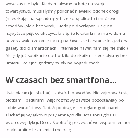
wówczas nie było. Kiedy miałyśmy ochotę na swoje
towarzystwo, musiałyśmy pokonać niewielki odcinek drogi
(mieszkając na sąsiadujących ze sobą ulicach) i mnóstwo
schodów (bloki bez wind!). Kiedy po doczłapaniu się na
najwyższe piętro, okazywało się, że lokatorki nie ma w domu –
pozostawało czekanie na nią na ławeczce i czytanie książki czy
gazety (bo o smartfonach i internecie nawet nam się nie śniło!).
Ale gdy już spotkanie dochodziło do skutku – siedziałyśmy bez
umiaru i kolejne godziny mijały na pogaduchach.
W czasach bez smartfona…
Uwielbiałam jej słuchać – z dwóch powodów. Nie zajmowała się
plotkami i bzdurami, więc rozmowy zawsze pozostawiały po
sobie wartościowy ślad. A po drugie – mogłam godzinami
słuchać jej wyjątkowo przyjemnego dla ucha tonu głosu i
wzorcowej dykcji. Do dziś potrafię przywołać we wspomnieniach
to aksamitne brzmienie i melodię.