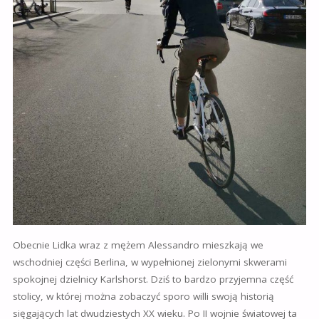
Obecnie Lidka wraz z mężem Alessandro mieszkają we
wschodniej części Berlina, w wypełnionej zielonymi skwerami
spokojnej dzielnicy Karlshorst. Dziś to bardzo przyjemna część
stolicy, w której można zobaczyć sporo willi swoją historią
sięgających lat dwudziestych XX wieku. Po II wojnie światowej ta