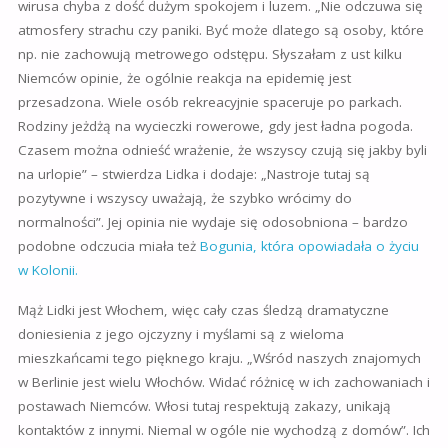
wirusa chyba z dość dużym spokojem i luzem. „Nie odczuwa się
atmosfery strachu czy paniki. Być może dlatego są osoby, które
np. nie zachowują metrowego odstępu. Słyszałam z ust kilku
Niemców opinie, że ogólnie reakcja na epidemię jest
przesadzona. Wiele osób rekreacyjnie spaceruje po parkach.
Rodziny jeżdżą na wycieczki rowerowe, gdy jest ładna pogoda.
Czasem można odnieść wrażenie, że wszyscy czują się jakby byli
na urlopie” – stwierdza Lidka i dodaje: „Nastroje tutaj są
pozytywne i wszyscy uważają, że szybko wrócimy do
normalności”. Jej opinia nie wydaje się odosobniona – bardzo
podobne odczucia miała też
Bogunia, która opowiadała o życiu
w Kolonii.
Mąż Lidki jest Włochem, więc cały czas śledzą dramatyczne
doniesienia z jego ojczyzny i myślami są z wieloma
mieszkańcami tego pięknego kraju. „Wśród naszych znajomych
w Berlinie jest wielu Włochów. Widać różnicę w ich zachowaniach i
postawach Niemców. Włosi tutaj respektują zakazy, unikają
kontaktów z innymi. Niemal w ogóle nie wychodzą z domów”. Ich