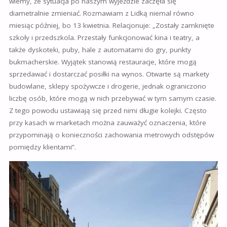
wiemy, że sytuacja po naszym wyjeździe zaczęła się
diametralnie zmieniać. Rozmawiam z Lidką niemal równo
miesiąc później, bo 13 kwietnia. Relacjonuje: „Zostały zamknięte
szkoły i przedszkola. Przestały funkcjonować kina i teatry, a
także dyskoteki, puby, hale z automatami do gry, punkty
bukmacherskie. Wyjątek stanowią restauracje, które mogą
sprzedawać i dostarczać posiłki na wynos. Otwarte są markety
budowlane, sklepy spożywcze i drogerie, jednak ograniczono
liczbę osób, które mogą w nich przebywać w tym samym czasie.
Z tego powodu ustawiają się przed nimi długie kolejki. Często
przy kasach w marketach można zauważyć oznaczenia, które
przypominają o konieczności zachowania metrowych odstępów
pomiędzy klientami”.