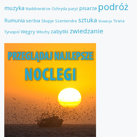
podróż
muzyka
pisarze
Naddniestrze
Ochryda
paryż
sztuka
Rumunia
serbia
Skopje
Szentendre
Tirana
Słowacja
zwiedzanie
zabytki
Węgry
Tyraspol
Włochy