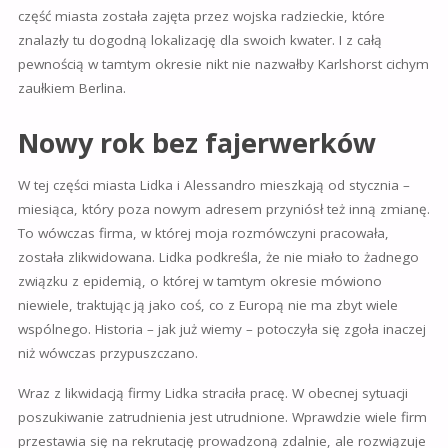
część miasta została zajęta przez wojska radzieckie, które
znalazły tu dogodną lokalizację dla swoich kwater. I z całą
pewnością w tamtym okresie nikt nie nazwałby Karlshorst cichym
zaułkiem Berlina.
Nowy rok bez fajerwerków
W tej części miasta Lidka i Alessandro mieszkają od stycznia –
miesiąca, który poza nowym adresem przyniósł też inną zmianę.
To wówczas firma, w której moja rozmówczyni pracowała,
została zlikwidowana. Lidka podkreśla, że nie miało to żadnego
związku z epidemią, o której w tamtym okresie mówiono
niewiele, traktując ją jako coś, co z Europą nie ma zbyt wiele
wspólnego. Historia – jak już wiemy – potoczyła się zgoła inaczej
niż wówczas przypuszczano.
Wraz z likwidacją firmy Lidka straciła pracę. W obecnej sytuacji
poszukiwanie zatrudnienia jest utrudnione. Wprawdzie wiele firm
przestawia się na rekrutację prowadzoną zdalnie, ale rozwiązuje