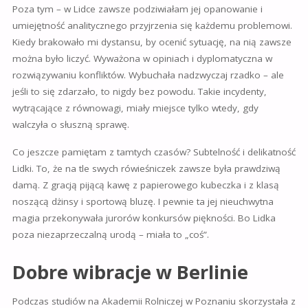
Poza tym – w Lidce zawsze podziwiałam jej opanowanie i
umiejętność analitycznego przyjrzenia się każdemu problemowi.
Kiedy brakowało mi dystansu, by ocenić sytuację, na nią zawsze
można było liczyć. Wyważona w opiniach i dyplomatyczna w
rozwiązywaniu konfliktów. Wybuchała nadzwyczaj rzadko – ale
jeśli to się zdarzało, to nigdy bez powodu. Takie incydenty,
wytrącające z równowagi, miały miejsce tylko wtedy, gdy
walczyła o słuszną sprawę.
Co jeszcze pamiętam z tamtych czasów? Subtelność i delikatność
Lidki. To, że na tle swych rówieśniczek zawsze była prawdziwą
damą. Z gracją pijącą kawę z papierowego kubeczka i z klasą
noszącą dżinsy i sportową bluzę. I pewnie ta jej nieuchwytna
magia przekonywała jurorów konkursów piękności. Bo Lidka
poza niezaprzeczalną urodą – miała to „coś”.
Dobre wibracje w Berlinie
Podczas studiów na Akademii Rolniczej w Poznaniu skorzystała z