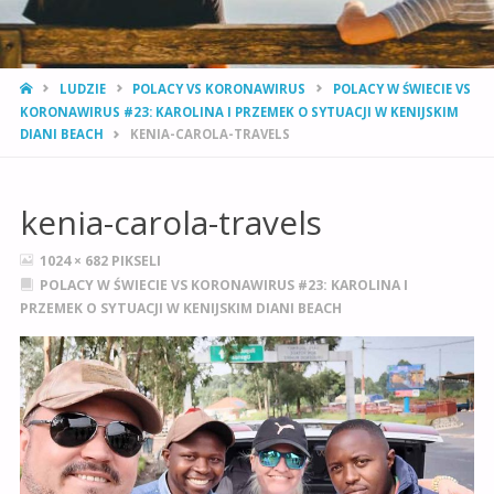
STRONA
LUDZIE
POLACY VS KORONAWIRUS
POLACY W ŚWIECIE VS
GŁÓWNA
KORONAWIRUS #23: KAROLINA I PRZEMEK O SYTUACJI W KENIJSKIM
DIANI BEACH
KENIA-CAROLA-TRAVELS
kenia-carola-travels
PEŁNY
1024 × 682
PIKSELI
ROZMIAR
POLACY W ŚWIECIE VS KORONAWIRUS #23: KAROLINA I
PRZEMEK O SYTUACJI W KENIJSKIM DIANI BEACH