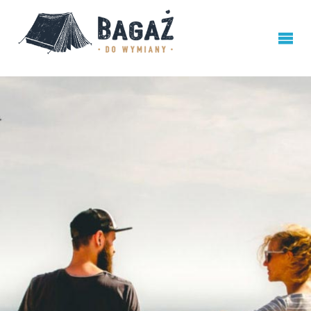
BAGAŻ
DO
WYMIANY