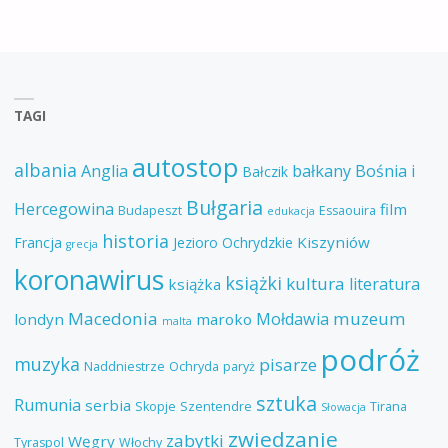
TAGI
autostop
albania
Anglia
bałkany
Bośnia i
Bałczik
Bułgaria
Hercegowina
film
Budapeszt
Essaouira
edukacja
historia
Kiszyniów
Francja
Jezioro Ochrydzkie
grecja
koronawirus
książki
kultura
literatura
książka
Macedonia
muzeum
Mołdawia
londyn
maroko
malta
podróż
muzyka
pisarze
Naddniestrze
Ochryda
paryż
sztuka
Rumunia
serbia
Skopje
Szentendre
Tirana
Słowacja
zwiedzanie
zabytki
Węgry
Tyraspol
Włochy