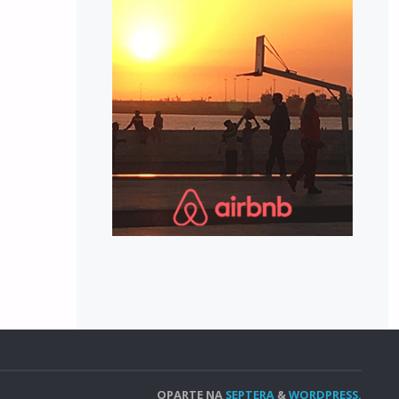
OPARTE NA
SEPTERA
&
WORDPRESS.