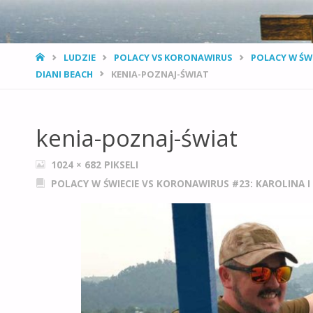
STRONA
LUDZIE
POLACY VS KORONAWIRUS
POLACY W ŚWI
GŁÓWNA
DIANI BEACH
KENIA-POZNAJ-ŚWIAT
kenia-poznaj-świat
PEŁNY
1024 × 682
PIKSELI
ROZMIAR
POLACY W ŚWIECIE VS KORONAWIRUS #23: KAROLINA I 