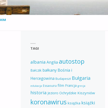
SKIM
TAGI
autostop
albania
Anglia
bałkany
Bośnia i
Bałczik
Bułgaria
Hercegowina
Budapeszt
film
Francja
Essaouira
edukacja
grecja
historia
Kiszyniów
Jezioro Ochrydzkie
koronawirus
książki
książka