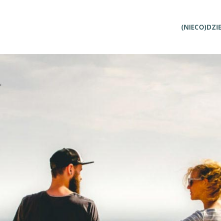
Przejdź
(NIECO)DZI
do
treści