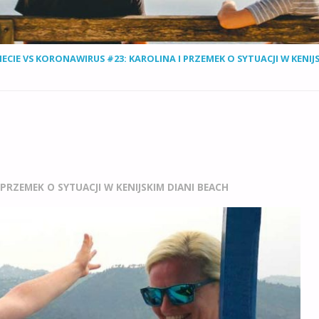
ECIE VS KORONAWIRUS #23: KAROLINA I PRZEMEK O SYTUACJI W KENIJ
PRZEMEK O SYTUACJI W KENIJSKIM DIANI BEACH