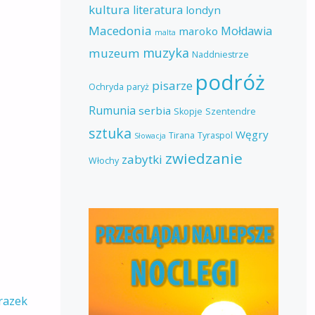
kultura
literatura
londyn
Macedonia
Mołdawia
maroko
malta
muzyka
muzeum
Naddniestrze
podróż
pisarze
Ochryda
paryż
Rumunia
serbia
Skopje
Szentendre
sztuka
Węgry
Tirana
Tyraspol
Słowacja
zwiedzanie
zabytki
Włochy
razek