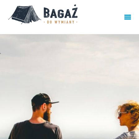
BAGAŻ
DO
WYMIANY