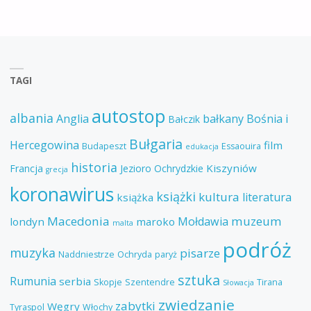
TAGI
autostop
albania
Anglia
bałkany
Bośnia i
Bałczik
Bułgaria
Hercegowina
film
Budapeszt
Essaouira
edukacja
historia
Kiszyniów
Francja
Jezioro Ochrydzkie
grecja
koronawirus
książki
kultura
literatura
książka
Macedonia
muzeum
Mołdawia
londyn
maroko
malta
podróż
muzyka
pisarze
Naddniestrze
Ochryda
paryż
sztuka
Rumunia
serbia
Skopje
Szentendre
Tirana
Słowacja
zwiedzanie
zabytki
Węgry
Tyraspol
Włochy