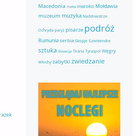
Macedonia
Mołdawia
maroko
malta
muzyka
muzeum
Naddniestrze
podróż
pisarze
Ochryda
paryż
Rumunia
serbia
Skopje
Szentendre
sztuka
Węgry
Tirana
Tyraspol
Słowacja
zwiedzanie
zabytki
Włochy
razek