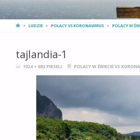
STRONA
LUDZIE
POLACY VS KORONAWIRUS
POLACY W ŚWI
GŁÓWNA
tajlandia-1
PEŁNY
1024 × 682
PIKSELI
POLACY W ŚWIECIE VS KORONA
ROZMIAR