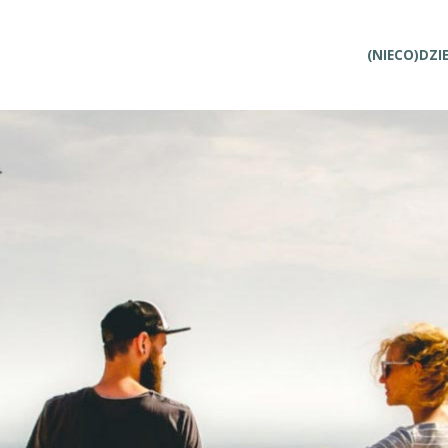
Przejdź
(NIECO)DZI
do
treści