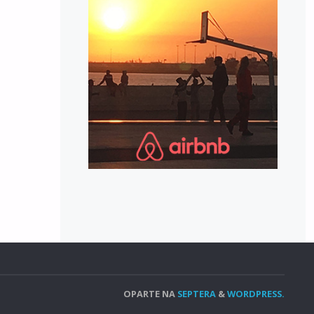
OPARTE NA
SEPTERA
&
WORDPRESS.