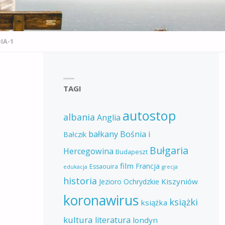
IA-1
TAGI
autostop
albania
Anglia
bałkany
Bośnia i
Bałczik
Bułgaria
Hercegowina
Budapeszt
film
Francja
Essaouira
edukacja
grecja
historia
Kiszyniów
Jezioro Ochrydzkie
koronawirus
książki
książka
kultura
literatura
londyn