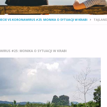
ECIE VS KORONAWIRUS #25: MONIKA O SYTUACJI W KRABI
TAJLAND
WIRUS #25: MONIKA O SYTUACJI W KRABI