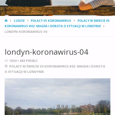
STRONA
LUDZIE
POLACY VS KORONAWIRUS
POLACY W ŚWIECIE VS
GŁÓWNA
KORONAWIRUS #02: MAGDA I DOROTA O SYTUACJI W LONDYNIE
LONDYN-KORONAWIRUS-04
londyn-koronawirus-04
PEŁNY
1024 × 682
PIKSELI
ROZMIAR
POLACY W ŚWIECIE VS KORONAWIRUS #02: MAGDA I DOROTA
O SYTUACJI W LONDYNIE