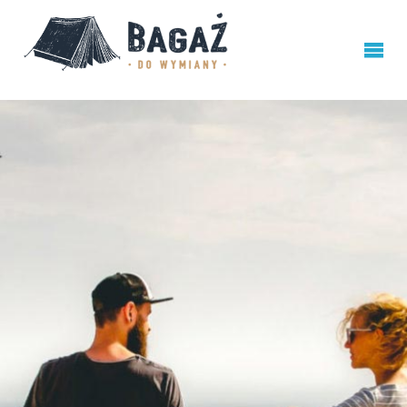
BAGAŻ
DO
WYMIANY