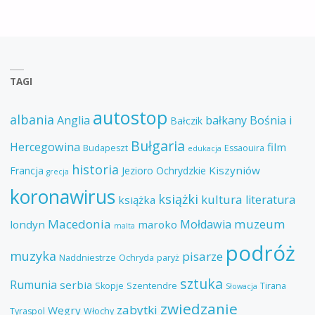
TAGI
autostop
albania
Anglia
bałkany
Bośnia i
Bałczik
Bułgaria
Hercegowina
film
Budapeszt
Essaouira
edukacja
historia
Kiszyniów
Francja
Jezioro Ochrydzkie
grecja
koronawirus
książki
kultura
literatura
książka
Macedonia
muzeum
Mołdawia
londyn
maroko
malta
podróż
muzyka
pisarze
Naddniestrze
Ochryda
paryż
sztuka
Rumunia
serbia
Skopje
Szentendre
Tirana
Słowacja
zwiedzanie
zabytki
Węgry
Tyraspol
Włochy