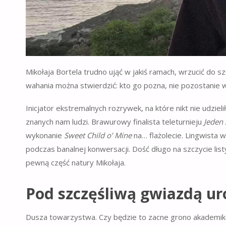
Mikołaja Bortela trudno ująć w jakiś ramach, wrzucić do 
wahania można stwierdzić: kto go pozna, nie pozostanie
Inicjator ekstremalnych rozrywek, na które nikt nie udzieli
znanych nam ludzi. Brawurowy finalista teleturnieju
Jeden 
wykonanie
Sweet Child o’ Mine
na… flażolecie. Lingwista w
podczas banalnej konwersacji. Dość długo na szczycie list
pewną część natury Mikołaja.
Pod szczęśliwą gwiazdą u
Dusza towarzystwa. Czy będzie to zacne grono akademikó