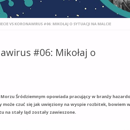
ECIE VS KORONAWIRUS #06: MIKOŁAJ O SYTUACJI NA MALCIE
awirus #06: Mikołaj o
na Morzu Śródziemnym opowiada pracujący w branży hazard
zy może czuć się jak uwięziony na wyspie rozbitek, bowiem w
u na stały ląd zostały zawieszone.