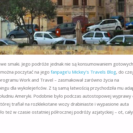
 nowe smaki. Jego podróże jednak nie są konsumowaniem gotowyc
h można poczytać na jego
fanpage’u Mickey’s Travels Blog
, do cz
programu Work and Travel – zasmakował zarówno życia na
mpingu dla wykolejeńców. Z tą samą łatwością przychodziła mu ada
południu Ameryki. Podobnie było podczas autostopowej wyprawy
órej trafiał na rozklekotane wozy drabiniaste i wypasione auta
 też w czasie ostatniej półrocznej podróży azjatyckiej – ot, cał