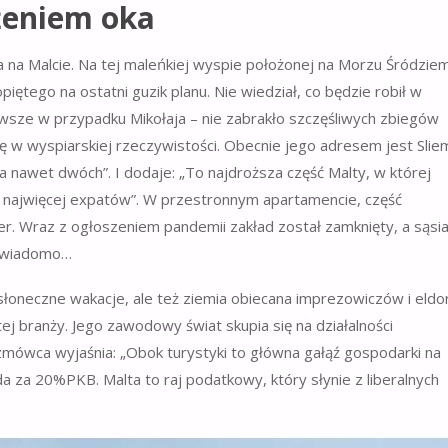
żeniem oka
za na Malcie. Na tej maleńkiej wyspie położonej na Morzu Śródzi
piętego na ostatni guzik planu. Nie wiedział, co będzie robił w
zawsze w przypadku Mikołaja – nie zabrakło szczęśliwych zbiegów
ię w wyspiarskiej rzeczywistości. Obecnie jego adresem jest Slie
 nawet dwóch”. I dodaje: „To najdroższa część Malty, w której
a najwięcej expatów”. W przestronnym apartamencie, część
jer. Wraz z ogłoszeniem pandemii zakład został zamknięty, a sąsi
ie wiadomo…
a słoneczne wakacje, ale też ziemia obiecana imprezowiczów i eld
tej branży. Jego zawodowy świat skupia się na działalności
zmówca wyjaśnia: „Obok turystyki to główna gałąź gospodarki na
da za 20%PKB. Malta to raj podatkowy, który słynie z liberalnych