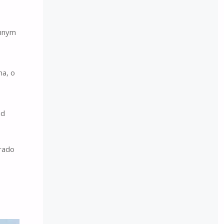
emnym
ma, o
ad
orado