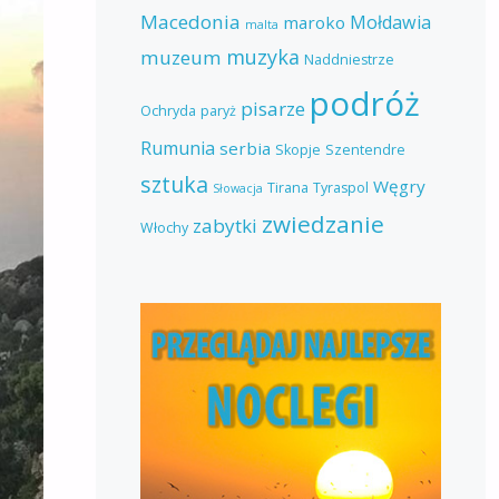
Macedonia
Mołdawia
maroko
malta
muzyka
muzeum
Naddniestrze
podróż
pisarze
Ochryda
paryż
Rumunia
serbia
Skopje
Szentendre
sztuka
Węgry
Tirana
Tyraspol
Słowacja
zwiedzanie
zabytki
Włochy