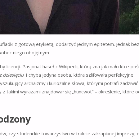
szufladki z gotową etykietą, obdarzyć jednym epitetem. Jednak be
 wobec niego obojętnym.
łby licencji. Pasjonat haseł z Wikipedii, którą zna jak mało kto spo
z dziesięciu
. I chyba jedyna osoba, która szlifowała perfekcyjne
yszukujący archaizmy i kuriozalne słowa, którymi potrafi zadziwić
y z takimi wyrazami znajdował się „huncwot” – określenie, które 
rodzony
w, czy studenckie towarzystwo w trakcie zakrapianej imprezy, 