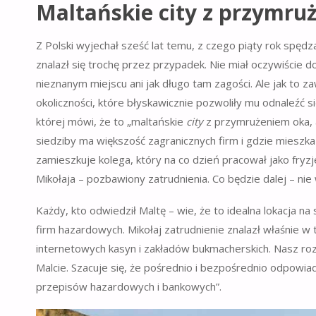
Maltańskie city z przymru
Z Polski wyjechał sześć lat temu, z czego piąty rok spęd
znalazł się trochę przez przypadek. Nie miał oczywiście do
nieznanym miejscu ani jak długo tam zagości. Ale jak to 
okoliczności, które błyskawicznie pozwoliły mu odnaleźć s
której mówi, że to „maltańskie
city
z przymrużeniem oka, a
siedziby ma większość zagranicznych firm i gdzie mieszk
zamieszkuje kolega, który na co dzień pracował jako fryz
Mikołaja – pozbawiony zatrudnienia. Co będzie dalej – n
Każdy, kto odwiedził Maltę – wie, że to idealna lokacja n
firm hazardowych. Mikołaj zatrudnienie znalazł właśnie w 
internetowych kasyn i zakładów bukmacherskich. Nasz ro
Malcie. Szacuje się, że pośrednio i bezpośrednio odpowia
przepisów hazardowych i bankowych”.