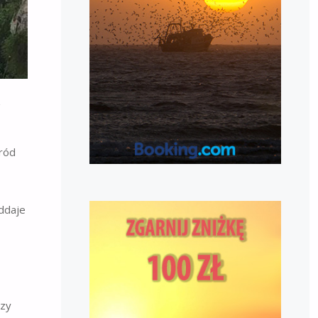
z
śród
oddaje
czy