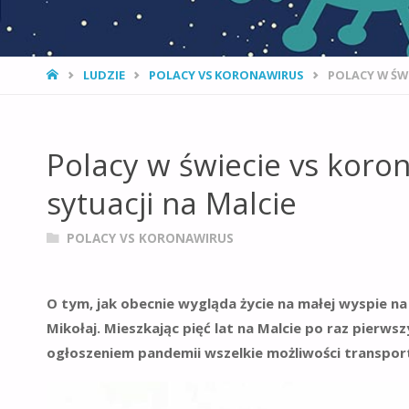
STRONA
LUDZIE
POLACY VS KORONAWIRUS
POLACY W ŚWI
GŁÓWNA
Polacy w świecie vs koron
sytuacji na Malcie
POLACY VS KORONAWIRUS
O tym, jak obecnie wygląda życie na małej wyspie 
Mikołaj. M
ieszkając pięć lat na Malcie po raz pierws
ogłoszeniem pandemii wszelkie możliwości transport