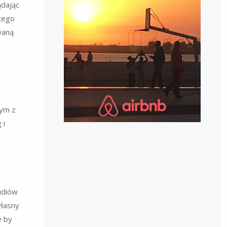
ądając
 tego
waną
zym z
 i
udiów
własny
e by