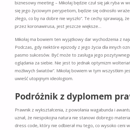
biznesowy meeting – Mikołaj będzie czuł się jak ryba w w
się jego życiowym perypetiom, będzie się odnosiło wraż
złego, co by na dobre nie wyszło”. Te cechy sprawiają, 
przez koronawirusa, jest jeszcze większe…
Mikołaj ma bowiem ten wyjątkowy dar wychodzenia z najwi
Podczas, gdy niektóre epizody z jego życia dla innych ozn
pasmo sukcesów. Być może to zasługa jego pozytywnego n
oglądania za siebie. Nie jest to jednak optymizm wolter
możliwych światów”. Mikołaj bowiem w tym wszystkim jest r
uwieść utopijnym ideologiom.
Podróżnik z dyplomem pr
Prawnik z wykształcenia, z powołania wagabunda i awan
uznał, że niespokojna natura nie stanowi dobrego materi
dress code, który nie odbierał mu tego, co wysoko ceni w