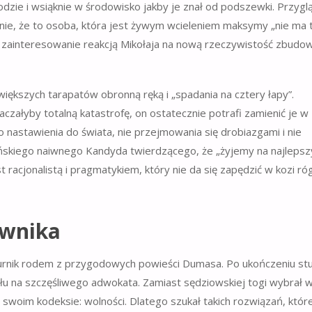
odzie i wsiąknie w środowisko jakby je znał od podszewki. Przygl
enie, że to osoba, która jest żywym wcieleniem maksymy „nie ma
że zainteresowanie reakcją Mikołaja na nową rzeczywistość zbudo
ększych tarapatów obronną ręką i „spadania na cztery łapy”.
aczałyby totalną katastrofę, on ostatecznie potrafi zamienić je w
astawienia do świata, nie przejmowania się drobiazgami i nie
iańskiego naiwnego Kandyda twierdzącego, że „żyjemy na najleps
acjonalistą i pragmatykiem, który nie da się zapędzić w kozi róg
awnika
turnik rodem z przygodowych powieści Dumasa. Po ukończeniu st
ału na szczęśliwego adwokata. Zamiast sędziowskiej togi wybrał 
 swoim kodeksie: wolności. Dlatego szukał takich rozwiązań, któr