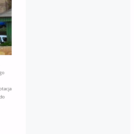
h
ego
ptacja
 do
y