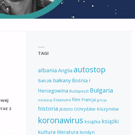
TAGI
autostop
albania
Anglia
bałkany
Bośnia i
Bałczik
Bułgaria
Hercegowina
Budapeszt
film
Francja
owej
Essaouira
edukacja
grecja
historia
raz z
Kiszyniów
Jezioro Ochrydzkie
koronawirus
książki
książka
kultura
literatura
londyn