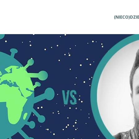
Przejdź
(NIECO)DZI
do
treści