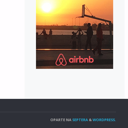
OPARTE NA
SEPTERA
&
WORDPRESS.