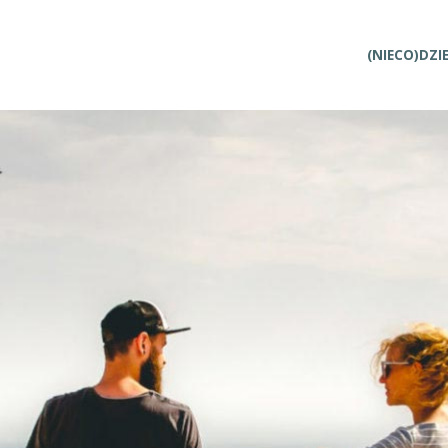
Przejdź
(NIECO)DZI
do
treści