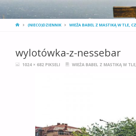
STRONA
(NIECO)DZIENNIK
WIEŻA BABEL Z MASTIKĄ W TLE, C
GŁÓWNA
wylotówka-z-nessebar
PEŁNY
1024 × 682
PIKSELI
WIEŻA BABEL Z MASTIKĄ W TLE
ROZMIAR