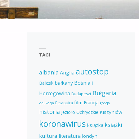
TAGI
autostop
albania
Anglia
bałkany
Bośnia i
Bałczik
Bułgaria
Hercegowina
Budapeszt
film
Francja
Essaouira
edukacja
grecja
historia
Kiszyniów
Jezioro Ochrydzkie
koronawirus
książki
książka
kultura
literatura
londyn