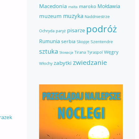
Macedonia
Mołdawia
maroko
malta
muzyka
muzeum
Naddniestrze
podróż
pisarze
Ochryda
paryż
Rumunia
serbia
Skopje
Szentendre
sztuka
Węgry
Tirana
Tyraspol
Słowacja
zwiedzanie
zabytki
Włochy
razek