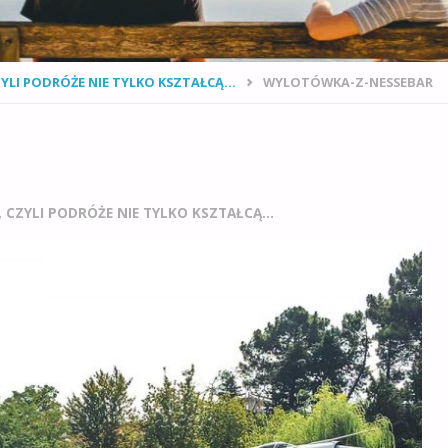
ZYLI PODRÓŻE NIE TYLKO KSZTAŁCĄ...
WYLOTÓWKA-Z-NESSEBAR
, CZYLI PODRÓŻE NIE TYLKO KSZTAŁCĄ…